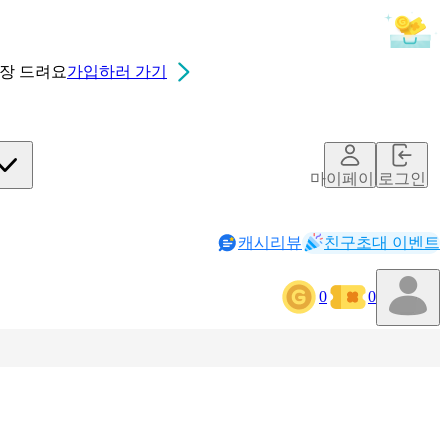
0장
드려요
가입하러 가기
마이페이지
로그인
캐시리뷰
친구초대 이벤트
0
0