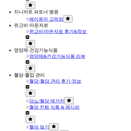
지니어트 파트너 병원
메이퓨어 고덕점
위고비·마운자로
위고비/마운자로 후기&정보
영양제·건강기능식품
영양제&건강기능식품 리뷰
혈당·혈압 관리
혈당·혈압 관리 후기·정보
당뇨/혈당 매거진
혈당 친화 식품 & 레시피
혈당 일기