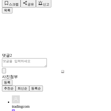
스크랩
공유
신고
목록
댓글
2
사진첨부
등록
추천순
최신순
등록순
tradingcom