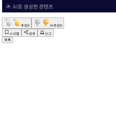
추천
0
비추천
0
스크랩
공유
신고
목록