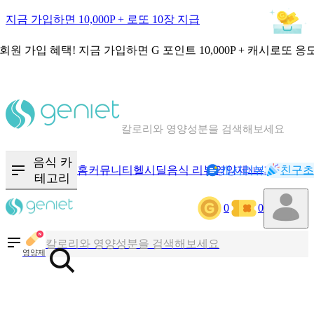
지금 가입하면 10,000P + 로또 10장 지급
회원 가입 혜택!
지금 가입하면
G 포인트 10,000P + 캐시로또 응
칼로리와 영양성분을 검색해보세요
혈당 · 다이어트 음식 검색해보세요
음식 카
홈
커뮤니티
헬시딜
음식 리뷰
영양제
캐시리뷰
기록
친구초
NEW
테고리
음식 · 영양제 리뷰를 찾아보세요
0
0
칼로리와 영양성분을 검색해보세요
영양제
혈당 · 다이어트 음식 검색해보세요
음식 · 영양제 리뷰를 찾아보세요