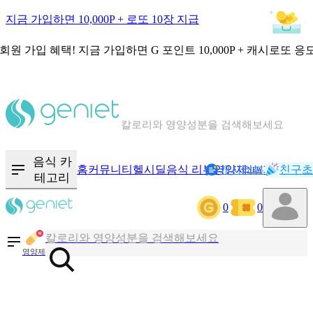
지금 가입하면 10,000P + 로또 10장 지급
회원 가입 혜택!
지금 가입하면
G 포인트 10,000P + 캐시로또 응
칼로리와 영양성분을 검색해보세요
혈당 · 다이어트 음식 검색해보세요
음식 · 영양제 리뷰를 찾아보세요
음식 카
홈
커뮤니티
헬시딜
음식 리뷰
영양제
캐시리뷰
기록
친구초
NEW
테고리
0
0
칼로리와 영양성분을 검색해보세요
혈당 · 다이어트 음식 검색해보세요
영양제
음식 · 영양제 리뷰를 찾아보세요