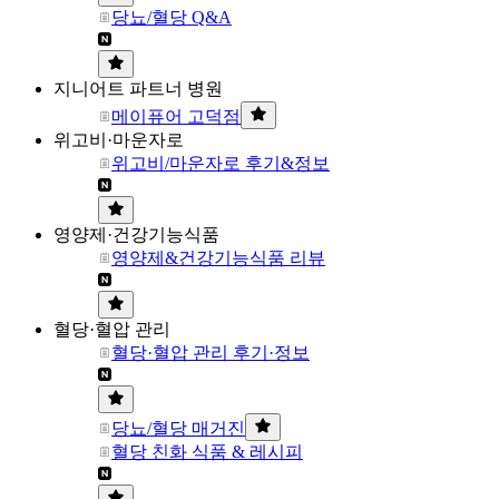
당뇨/혈당 Q&A
지니어트 파트너 병원
메이퓨어 고덕점
위고비·마운자로
위고비/마운자로 후기&정보
영양제·건강기능식품
영양제&건강기능식품 리뷰
혈당·혈압 관리
혈당·혈압 관리 후기·정보
당뇨/혈당 매거진
혈당 친화 식품 & 레시피