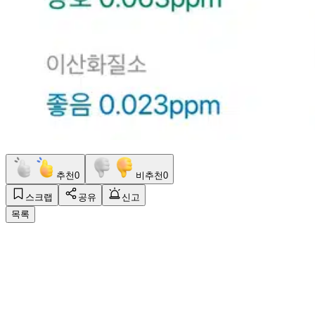
추천
0
비추천
0
스크랩
공유
신고
목록