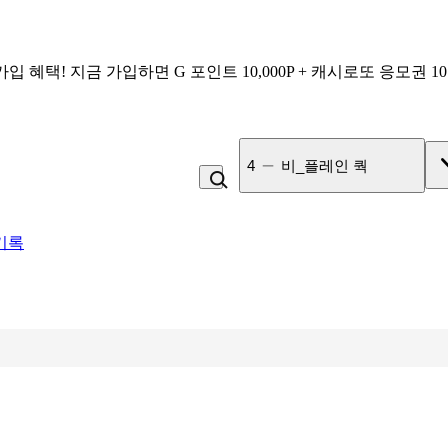
가입 혜택!
지금 가입하면
G 포인트 10,000P + 캐시로또 응모권 1
4
비_플레인 쿽
기록