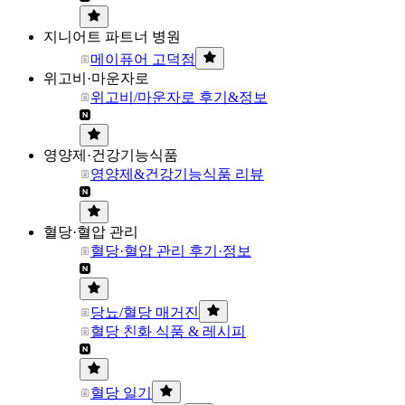
지니어트 파트너 병원
메이퓨어 고덕점
위고비·마운자로
위고비/마운자로 후기&정보
영양제·건강기능식품
영양제&건강기능식품 리뷰
혈당·혈압 관리
혈당·혈압 관리 후기·정보
당뇨/혈당 매거진
혈당 친화 식품 & 레시피
혈당 일기