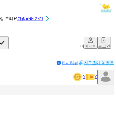
0장
드려요
가입하러 가기
마이페이지
로그인
캐시리뷰
친구초대 이벤트
0
0