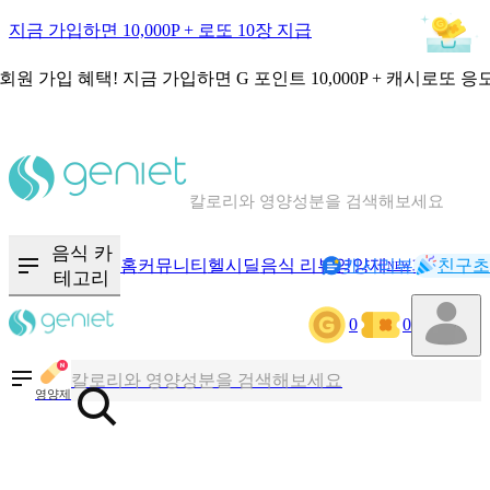
지금 가입하면 10,000P + 로또 10장 지급
회원 가입 혜택!
지금 가입하면
G 포인트 10,000P + 캐시로또 응
칼로리와 영양성분을 검색해보세요
혈당 · 다이어트 음식 검색해보세요
음식 카
홈
커뮤니티
헬시딜
음식 리뷰
영양제
캐시리뷰
기록
친구초
NEW
테고리
음식 · 영양제 리뷰를 찾아보세요
0
0
칼로리와 영양성분을 검색해보세요
영양제
혈당 · 다이어트 음식 검색해보세요
음식 · 영양제 리뷰를 찾아보세요