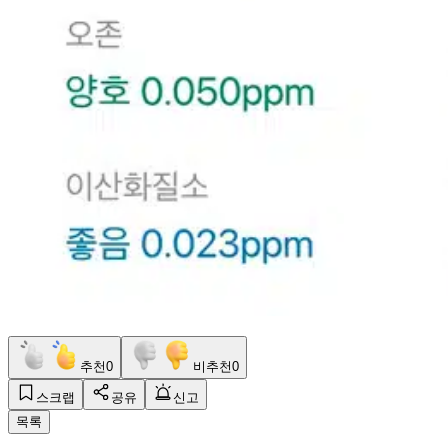
추천
0
비추천
0
스크랩
공유
신고
목록