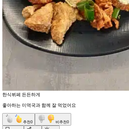
한식뷔페 든든하게
좋아하는 미역국과 함께 잘 먹었어요
추천
0
비추천
0