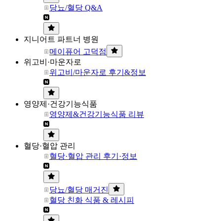
당뇨/혈당 Q&A
지니어트 파트너 병원
메이퓨어 고덕점
위고비·마운자로
위고비/마운자로 후기&정보
영양제·건강기능식품
영양제&건강기능식품 리뷰
혈당·혈압 관리
혈당·혈압 관리 후기·정보
당뇨/혈당 매거진
혈당 친화 식품 & 레시피