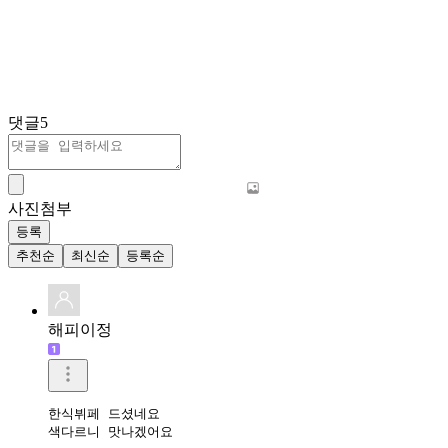
댓글
5
사진첨부
등록
추천순
최신순
등록순
해피이정
한식뷔페 드셨네요 

색다르니 맛나겠어요 