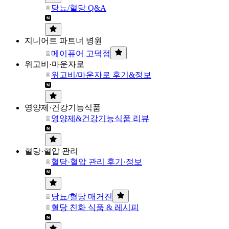
당뇨/혈당 Q&A
지니어트 파트너 병원
메이퓨어 고덕점
위고비·마운자로
위고비/마운자로 후기&정보
영양제·건강기능식품
영양제&건강기능식품 리뷰
혈당·혈압 관리
혈당·혈압 관리 후기·정보
당뇨/혈당 매거진
혈당 친화 식품 & 레시피