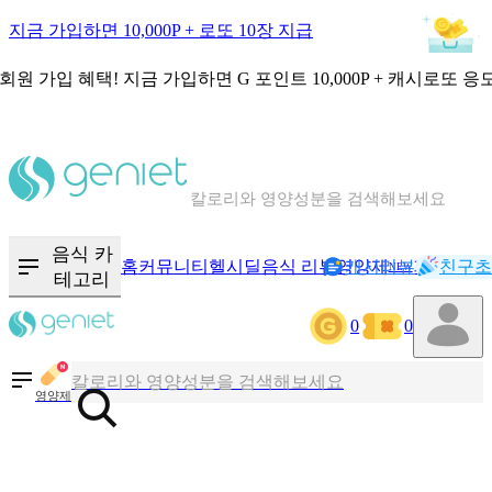
지금 가입하면 10,000P + 로또 10장 지급
회원 가입 혜택!
지금 가입하면
G 포인트 10,000P + 캐시로또 응
칼로리와 영양성분을 검색해보세요
혈당 · 다이어트 음식 검색해보세요
음식 · 영양제 리뷰를 찾아보세요
음식 카
홈
커뮤니티
헬시딜
음식 리뷰
영양제
캐시리뷰
기록
친구초
NEW
테고리
0
0
칼로리와 영양성분을 검색해보세요
혈당 · 다이어트 음식 검색해보세요
영양제
음식 · 영양제 리뷰를 찾아보세요