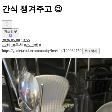
간식 챙겨주고 😉
자스민꽃
2026.05.09 13:55
조회
18
추천
0
스크랩
0
https://geniet.co.kr/community/freetalk/129982759
주소복사