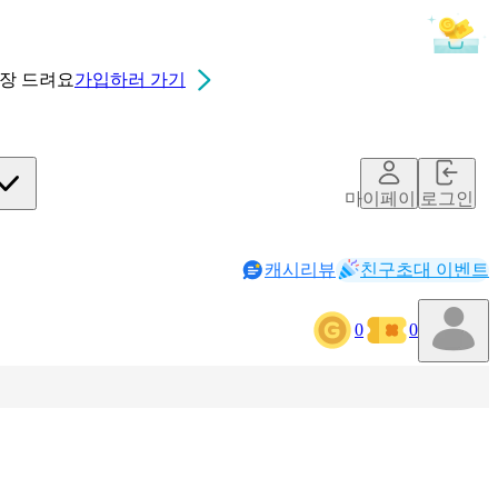
0장
드려요
가입하러 가기
마이페이지
로그인
캐시리뷰
친구초대 이벤트
0
0