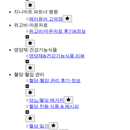
지니어트 파트너 병원
메이퓨어 고덕점
위고비·마운자로
위고비/마운자로 후기&정보
영양제·건강기능식품
영양제&건강기능식품 리뷰
혈당·혈압 관리
혈당·혈압 관리 후기·정보
당뇨/혈당 매거진
혈당 친화 식품 & 레시피
혈당 일기