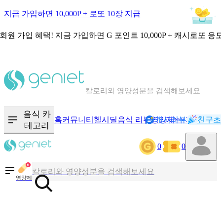
지금 가입하면 10,000P + 로또 10장 지급
회원 가입 혜택!
지금 가입하면
G 포인트 10,000P + 캐시로또 응
칼로리와 영양성분을 검색해보세요
혈당 · 다이어트 음식 검색해보세요
음식 카
홈
커뮤니티
헬시딜
음식 리뷰
영양제
캐시리뷰
기록
친구초
NEW
테고리
음식 · 영양제 리뷰를 찾아보세요
0
0
칼로리와 영양성분을 검색해보세요
영양제
혈당 · 다이어트 음식 검색해보세요
음식 · 영양제 리뷰를 찾아보세요