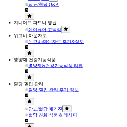
당뇨/혈당 Q&A
지니어트 파트너 병원
메이퓨어 고덕점
위고비·마운자로
위고비/마운자로 후기&정보
영양제·건강기능식품
영양제&건강기능식품 리뷰
혈당·혈압 관리
혈당·혈압 관리 후기·정보
당뇨/혈당 매거진
혈당 친화 식품 & 레시피