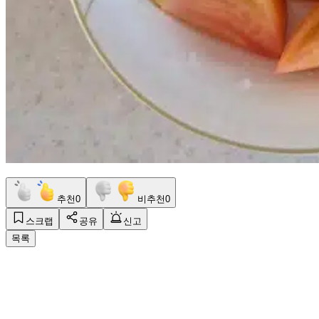
추천
0
비추천
0
스크랩
공유
신고
목록