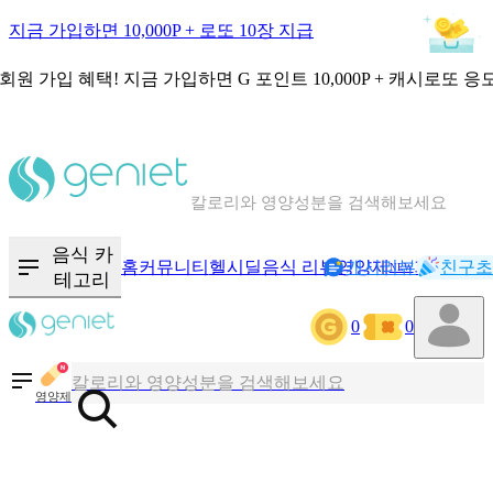
지금 가입하면 10,000P + 로또 10장 지급
회원 가입 혜택!
지금 가입하면
G 포인트 10,000P + 캐시로또 응
칼로리와 영양성분을 검색해보세요
혈당 · 다이어트 음식 검색해보세요
음식 카
홈
커뮤니티
헬시딜
음식 리뷰
영양제
캐시리뷰
기록
친구초
NEW
테고리
음식 · 영양제 리뷰를 찾아보세요
0
0
칼로리와 영양성분을 검색해보세요
영양제
혈당 · 다이어트 음식 검색해보세요
음식 · 영양제 리뷰를 찾아보세요