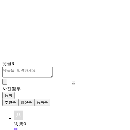
댓글
6
사진첨부
등록
추천순
최신순
등록순
똥삥이