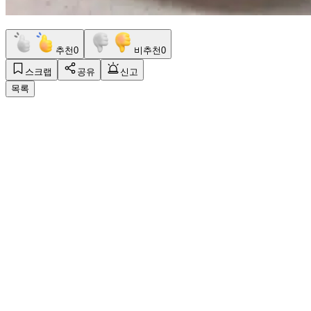
추천
0
비추천
0
스크랩
공유
신고
목록