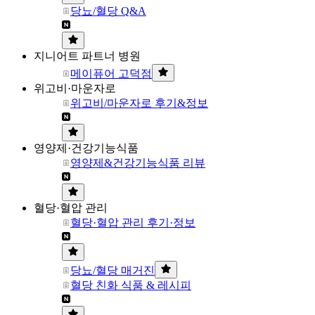
당뇨/혈당 Q&A
지니어트 파트너 병원
메이퓨어 고덕점
위고비·마운자로
위고비/마운자로 후기&정보
영양제·건강기능식품
영양제&건강기능식품 리뷰
혈당·혈압 관리
혈당·혈압 관리 후기·정보
당뇨/혈당 매거진
혈당 친화 식품 & 레시피