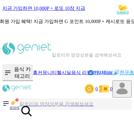
지금 가입하면 10,000P + 로또 10장 지급
회원 가입 혜택!
지금 가입하면
G 포인트 10,000P + 캐시로또 응
칼로리와 영양성분을 검색해보세요
혈당 · 다이어트 음식 검색해보세요
음식 · 영양제 리뷰를 찾아보세요
음식 카
홈
커뮤니티
헬시딜
음식 리뷰
영양제
캐시리뷰
기록
친구초
NEW
테고리
0
0
칼로리와 영양성분을 검색해보세요
혈당 · 다이어트 음식 검색해보세요
영양제
음식 · 영양제 리뷰를 찾아보세요