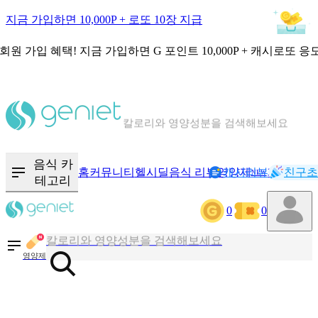
지금 가입하면 10,000P + 로또 10장 지급
회원 가입 혜택!
지금 가입하면
G 포인트 10,000P + 캐시로또 응
칼로리와 영양성분을 검색해보세요
혈당 · 다이어트 음식 검색해보세요
음식 · 영양제 리뷰를 찾아보세요
음식 카
홈
커뮤니티
헬시딜
음식 리뷰
영양제
캐시리뷰
기록
친구초
NEW
테고리
0
0
칼로리와 영양성분을 검색해보세요
혈당 · 다이어트 음식 검색해보세요
영양제
음식 · 영양제 리뷰를 찾아보세요