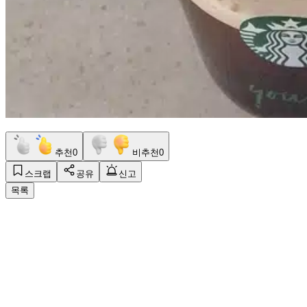
추천
0
비추천
0
스크랩
공유
신고
목록