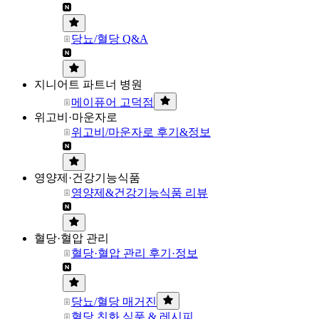
당뇨/혈당 Q&A
지니어트 파트너 병원
메이퓨어 고덕점
위고비·마운자로
위고비/마운자로 후기&정보
영양제·건강기능식품
영양제&건강기능식품 리뷰
혈당·혈압 관리
혈당·혈압 관리 후기·정보
당뇨/혈당 매거진
혈당 친화 식품 & 레시피