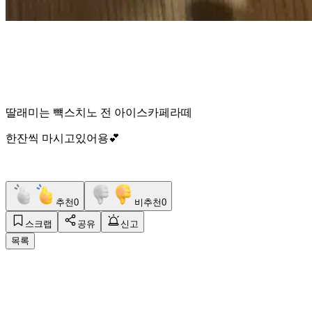
딸래미는 뺵스치노 전 아이스카페라떼
한잔씩 마시고있어용💕
추천
0
비추천
0
스크랩
공유
신고
목록