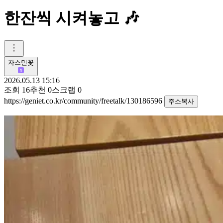
한잔씩 시켜놓고 🎶
자스민꽃
2026.05.13 15:16
조회
16
추천
0
스크랩
0
https://geniet.co.kr/community/freetalk/130186596
주소복사