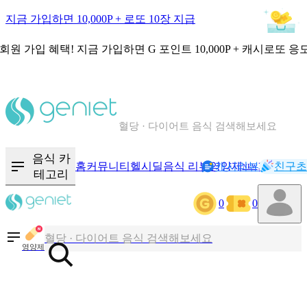
지금 가입하면 10,000P + 로또 10장 지급
회원 가입 혜택!
지금 가입하면
G 포인트 10,000P + 캐시로또 응
칼로리와 영양성분을 검색해보세요
혈당 · 다이어트 음식 검색해보세요
음식 · 영양제 리뷰를 찾아보세요
음식 카
홈
커뮤니티
헬시딜
음식 리뷰
영양제
캐시리뷰
기록
친구초
NEW
테고리
0
0
칼로리와 영양성분을 검색해보세요
혈당 · 다이어트 음식 검색해보세요
영양제
음식 · 영양제 리뷰를 찾아보세요