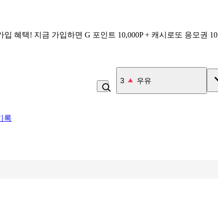
가입 혜택!
지금 가입하면
G 포인트 10,000P + 캐시로또 응모권 1
4
미숫가루
기록