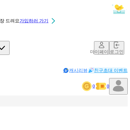
0장
드려요
가입하러 가기
마이페이지
로그인
캐시리뷰
친구초대 이벤트
0
0