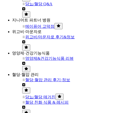
당뇨/혈당 Q&A
지니어트 파트너 병원
메이퓨어 고덕점
위고비·마운자로
위고비/마운자로 후기&정보
영양제·건강기능식품
영양제&건강기능식품 리뷰
혈당·혈압 관리
혈당·혈압 관리 후기·정보
당뇨/혈당 매거진
혈당 친화 식품 & 레시피