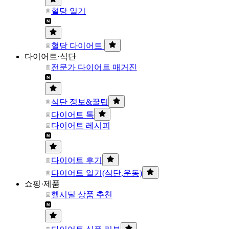
혈당 일기
혈당 다이어트
다이어트·식단
전문가 다이어트 매거진
식단 정보&꿀팁
다이어트 톡
다이어트 레시피
다이어트 후기
다이어트 일기(식단,운동)
쇼핑·제품
헬시딜 상품 추천