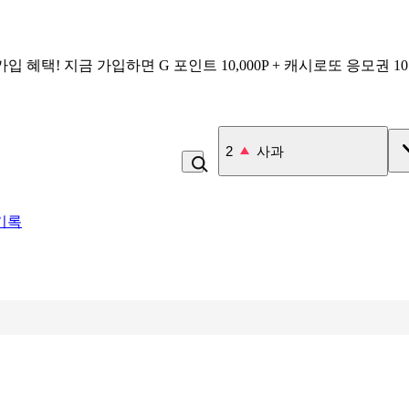
가입 혜택!
지금 가입하면
G 포인트 10,000P + 캐시로또 응모권 1
3
잡곡밥
기록