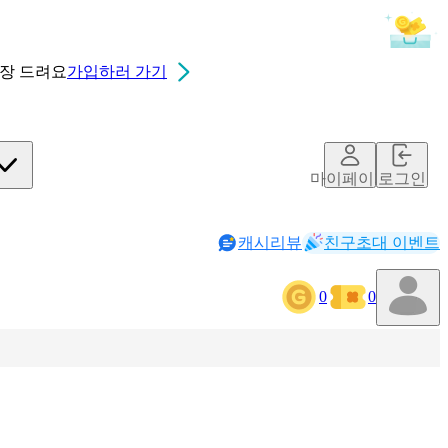
0장
드려요
가입하러 가기
마이페이지
로그인
캐시리뷰
친구초대 이벤트
0
0