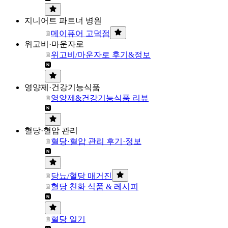
지니어트 파트너 병원
메이퓨어 고덕점
위고비·마운자로
위고비/마운자로 후기&정보
영양제·건강기능식품
영양제&건강기능식품 리뷰
혈당·혈압 관리
혈당·혈압 관리 후기·정보
당뇨/혈당 매거진
혈당 친화 식품 & 레시피
혈당 일기