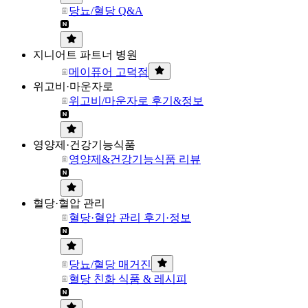
당뇨/혈당 Q&A
지니어트 파트너 병원
메이퓨어 고덕점
위고비·마운자로
위고비/마운자로 후기&정보
영양제·건강기능식품
영양제&건강기능식품 리뷰
혈당·혈압 관리
혈당·혈압 관리 후기·정보
당뇨/혈당 매거진
혈당 친화 식품 & 레시피