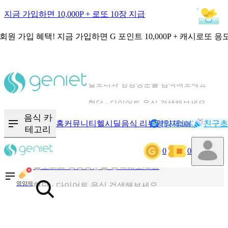
지금 가입하면 10,000P + 로또 10장 지급
회원 가입 혜택!
지금 가입하면
G 포인트 10,000P + 캐시로또 응
칼로리와 영양성분을 검색해보세요
혈당 · 다이어트 음식 검색해보세요
음식 · 영양제 리뷰를 찾아보세요
음식 카
홈
커뮤니티
헬시딜
음식 리뷰
영양제
캐시리뷰
기록
친구초
NEW
테고리
0
0
칼로리와 영양성분을 검색해보세요
혈당 · 다이어트 음식 검색해보세요
영양제
음식 · 영양제 리뷰를 찾아보세요