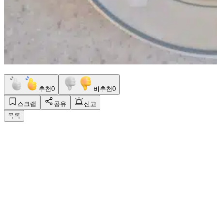
추천
0
비추천
0
스크랩
공유
신고
목록