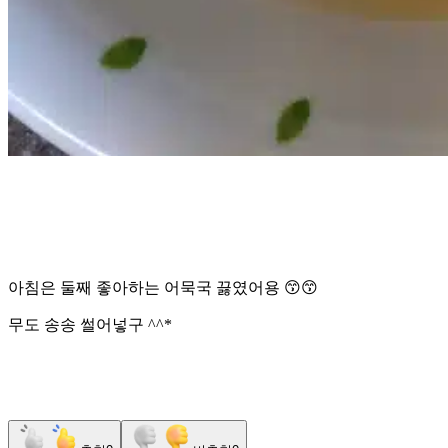
아침은 둘째 좋아하는 어묵국 끓였어용 😙😙
무도 송송 썰어넣구 ^^*