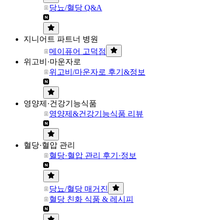
당뇨/혈당 Q&A
지니어트 파트너 병원
메이퓨어 고덕점
위고비·마운자로
위고비/마운자로 후기&정보
영양제·건강기능식품
영양제&건강기능식품 리뷰
혈당·혈압 관리
혈당·혈압 관리 후기·정보
당뇨/혈당 매거진
혈당 친화 식품 & 레시피