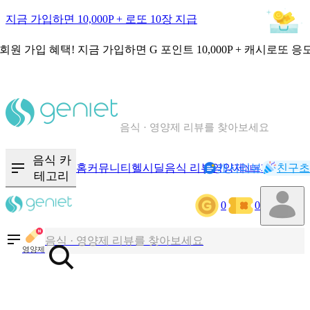
지금 가입하면 10,000P + 로또 10장 지급
회원 가입 혜택!
지금 가입하면
G 포인트 10,000P + 캐시로또 응
칼로리와 영양성분을 검색해보세요
혈당 · 다이어트 음식 검색해보세요
음식 카
홈
커뮤니티
헬시딜
음식 리뷰
영양제
캐시리뷰
기록
친구초
NEW
음식 · 영양제 리뷰를 찾아보세요
테고리
0
0
칼로리와 영양성분을 검색해보세요
영양제
혈당 · 다이어트 음식 검색해보세요
음식 · 영양제 리뷰를 찾아보세요