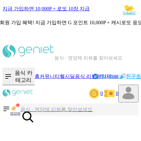
지금 가입하면 10,000P + 로또 10장 지급
회원 가입 혜택!
지금 가입하면
G 포인트 10,000P + 캐시로또 응
칼로리와 영양성분을 검색해보세요
혈당 · 다이어트 음식 검색해보세요
음식 · 영양제 리뷰를 찾아보세요
음식 카
홈
커뮤니티
헬시딜
음식 리뷰
영양제
캐시리뷰
기록
친구초
NEW
테고리
칼로리와 영양성분을 검색해보세요
0
0
혈당 · 다이어트 음식 검색해보세요
음식 · 영양제 리뷰를 찾아보세요
영양제