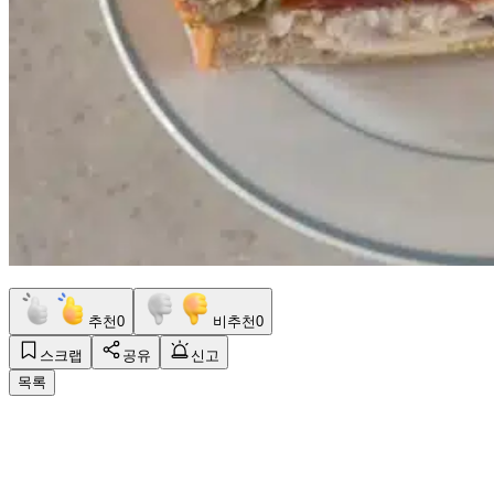
추천
0
비추천
0
스크랩
공유
신고
목록