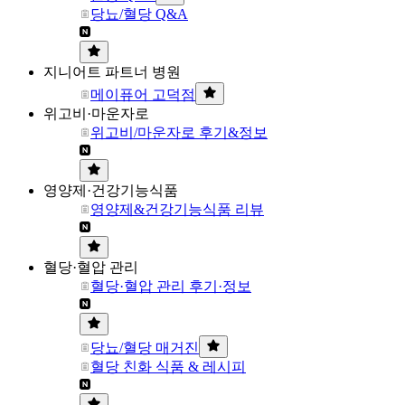
당뇨/혈당 Q&A
지니어트 파트너 병원
메이퓨어 고덕점
위고비·마운자로
위고비/마운자로 후기&정보
영양제·건강기능식품
영양제&건강기능식품 리뷰
혈당·혈압 관리
혈당·혈압 관리 후기·정보
당뇨/혈당 매거진
혈당 친화 식품 & 레시피