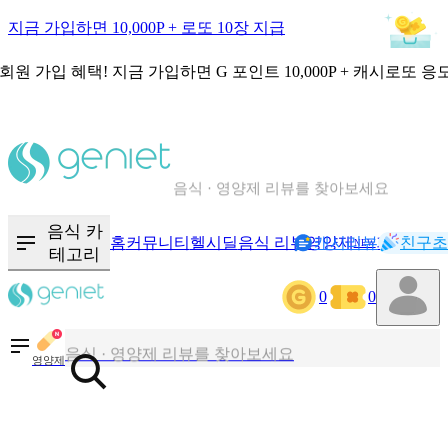
지금 가입하면 10,000P + 로또 10장 지급
회원 가입 혜택!
지금 가입하면
G 포인트 10,000P + 캐시로또 응
칼로리와 영양성분을 검색해보세요
혈당 · 다이어트 음식 검색해보세요
음식 카
홈
커뮤니티
헬시딜
음식 리뷰
영양제
캐시리뷰
기록
친구초
NEW
테고리
음식 · 영양제 리뷰를 찾아보세요
0
0
칼로리와 영양성분을 검색해보세요
영양제
혈당 · 다이어트 음식 검색해보세요
음식 · 영양제 리뷰를 찾아보세요