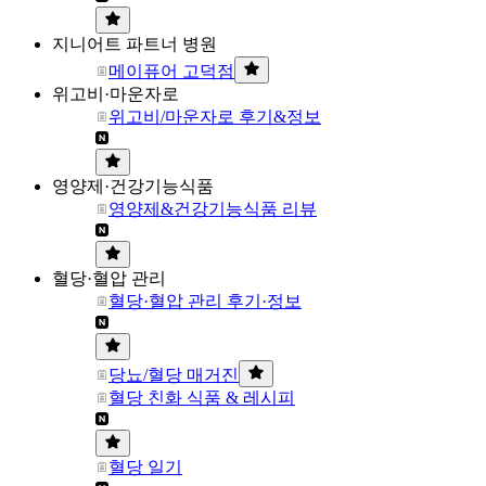
지니어트 파트너 병원
메이퓨어 고덕점
위고비·마운자로
위고비/마운자로 후기&정보
영양제·건강기능식품
영양제&건강기능식품 리뷰
혈당·혈압 관리
혈당·혈압 관리 후기·정보
당뇨/혈당 매거진
혈당 친화 식품 & 레시피
혈당 일기