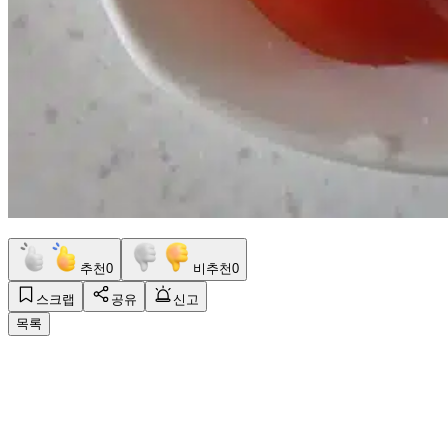
추천
0
비추천
0
스크랩
공유
신고
목록