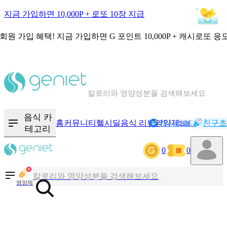
지금 가입하면 10,000P + 로또 10장 지급
회원 가입 혜택!
지금 가입하면
G 포인트 10,000P + 캐시로또 응
칼로리와 영양성분을 검색해보세요
혈당 · 다이어트 음식 검색해보세요
음식 카
홈
커뮤니티
헬시딜
음식 리뷰
영양제
캐시리뷰
기록
친구초
NEW
테고리
음식 · 영양제 리뷰를 찾아보세요
0
0
칼로리와 영양성분을 검색해보세요
영양제
혈당 · 다이어트 음식 검색해보세요
음식 · 영양제 리뷰를 찾아보세요