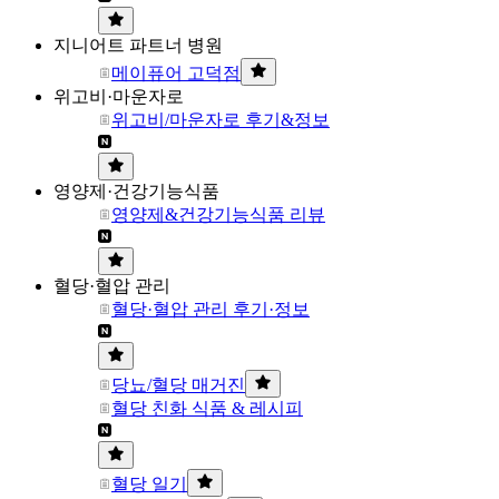
지니어트 파트너 병원
메이퓨어 고덕점
위고비·마운자로
위고비/마운자로 후기&정보
영양제·건강기능식품
영양제&건강기능식품 리뷰
혈당·혈압 관리
혈당·혈압 관리 후기·정보
당뇨/혈당 매거진
혈당 친화 식품 & 레시피
혈당 일기