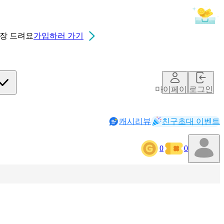
0장
드려요
가입하러 가기
마이페이지
로그인
캐시리뷰
친구초대 이벤트
0
0