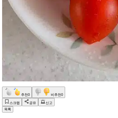
추천
0
비추천
0
스크랩
공유
신고
목록