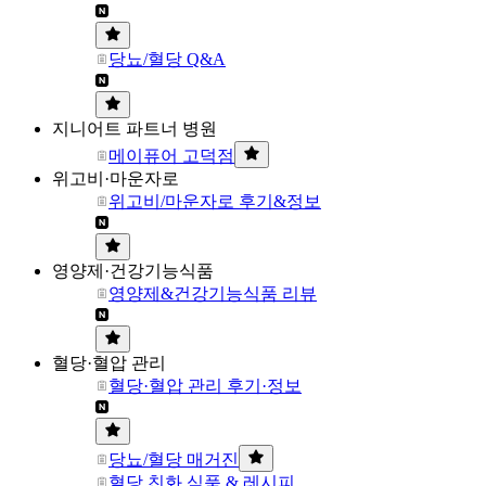
당뇨/혈당 Q&A
지니어트 파트너 병원
메이퓨어 고덕점
위고비·마운자로
위고비/마운자로 후기&정보
영양제·건강기능식품
영양제&건강기능식품 리뷰
혈당·혈압 관리
혈당·혈압 관리 후기·정보
당뇨/혈당 매거진
혈당 친화 식품 & 레시피