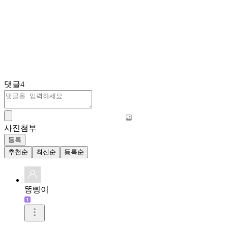
댓글
4
사진첨부
등록
추천순
최신순
등록순
똥삥이