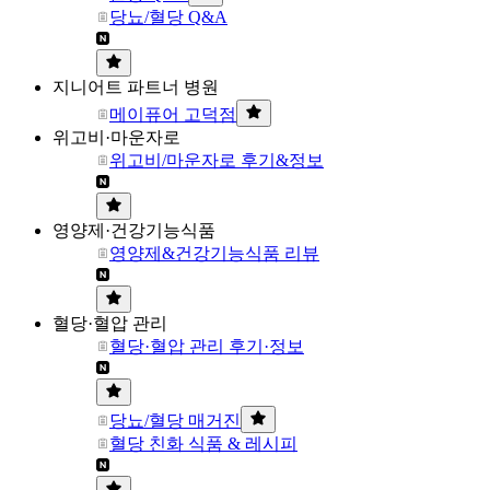
당뇨/혈당 Q&A
지니어트 파트너 병원
메이퓨어 고덕점
위고비·마운자로
위고비/마운자로 후기&정보
영양제·건강기능식품
영양제&건강기능식품 리뷰
혈당·혈압 관리
혈당·혈압 관리 후기·정보
당뇨/혈당 매거진
혈당 친화 식품 & 레시피