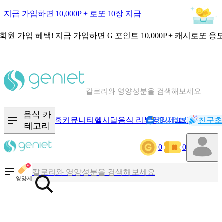
지금 가입하면 10,000P + 로또 10장 지급
회원 가입 혜택!
지금 가입하면
G 포인트 10,000P + 캐시로또 응
칼로리와 영양성분을 검색해보세요
혈당 · 다이어트 음식 검색해보세요
음식 · 영양제 리뷰를 찾아보세요
음식 카
홈
커뮤니티
헬시딜
음식 리뷰
영양제
캐시리뷰
기록
친구초
NEW
테고리
0
0
칼로리와 영양성분을 검색해보세요
혈당 · 다이어트 음식 검색해보세요
영양제
음식 · 영양제 리뷰를 찾아보세요