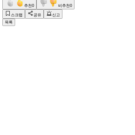
추천
0
비추천
0
스크랩
공유
신고
목록