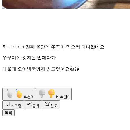
하...ㅋㅋㅋ 진짜 올만에 쭈꾸미 먹으러 다녀왔네요
쭈꾸미에 갓지은 밥에다가
매울때 오이냉국까지 최고였어요👍😉
추천
0
비추천
0
스크랩
공유
신고
목록