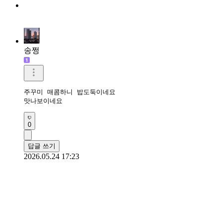
송쩡
주꾸미 매콤하니 밥도둑이네요

맛나보이네요
0
답글 쓰기
2026.05.24 17:23