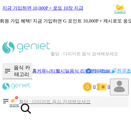
지금 가입하면 10,000P + 로또 10장 지급
회원 가입 혜택!
지금 가입하면
G 포인트 10,000P + 캐시로또 응
칼로리와 영양성분을 검색해보세요
혈당 · 다이어트 음식 검색해보세요
음식 · 영양제 리뷰를 찾아보세요
음식 카
홈
커뮤니티
헬시딜
음식 리뷰
영양제
캐시리뷰
기록
친구초
NEW
테고리
0
0
칼로리와 영양성분을 검색해보세요
혈당 · 다이어트 음식 검색해보세요
영양제
음식 · 영양제 리뷰를 찾아보세요