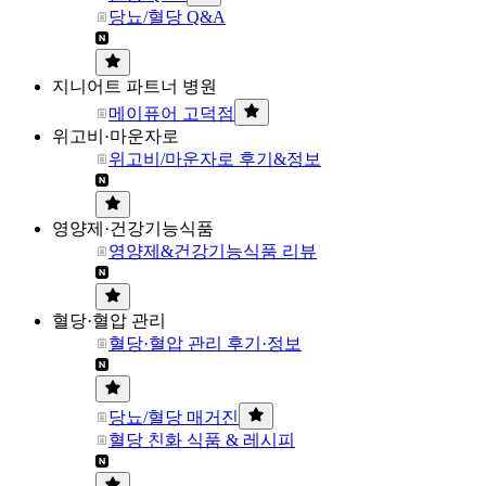
당뇨/혈당 Q&A
지니어트 파트너 병원
메이퓨어 고덕점
위고비·마운자로
위고비/마운자로 후기&정보
영양제·건강기능식품
영양제&건강기능식품 리뷰
혈당·혈압 관리
혈당·혈압 관리 후기·정보
당뇨/혈당 매거진
혈당 친화 식품 & 레시피