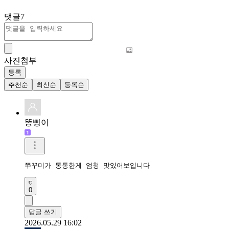
댓글
7
사진첨부
등록
추천순
최신순
등록순
똥삥이
쭈꾸미가 통통한게 엄청 맛있어보입니다 
0
답글 쓰기
2026.05.29 16:02