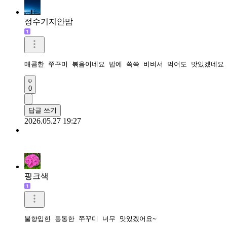
정수기지안맘
매콤한 쭈꾸미 볶음이네요 밥에 쓱쓱 비벼서 먹어도 맛있겠네요
0
답글 쓰기
2026.05.27 19:27
핑크색