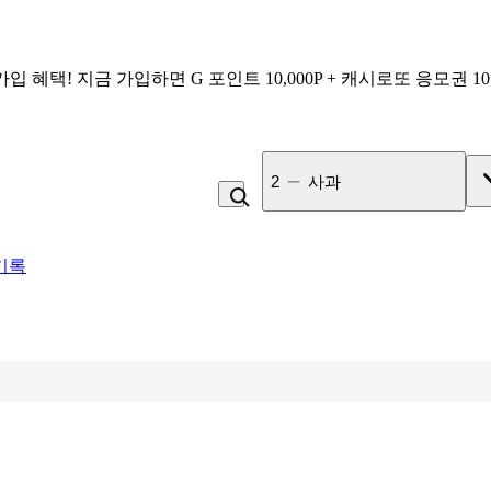
가입 혜택!
지금 가입하면
G 포인트 10,000P + 캐시로또 응모권 1
3
비_플레인 쿽
기록