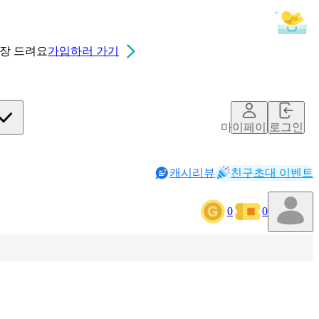
0장
드려요
가입하러 가기
마이페이지
로그인
캐시리뷰
친구초대 이벤트
0
0