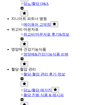
당뇨/혈당 Q&A
지니어트 파트너 병원
메이퓨어 고덕점
위고비·마운자로
위고비/마운자로 후기&정보
영양제·건강기능식품
영양제&건강기능식품 리뷰
혈당·혈압 관리
혈당·혈압 관리 후기·정보
당뇨/혈당 매거진
혈당 친화 식품 & 레시피