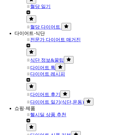
혈당 일기
혈당 다이어트
다이어트·식단
전문가 다이어트 매거진
식단 정보&꿀팁
다이어트 톡
다이어트 레시피
다이어트 후기
다이어트 일기(식단,운동)
쇼핑·제품
헬시딜 상품 추천