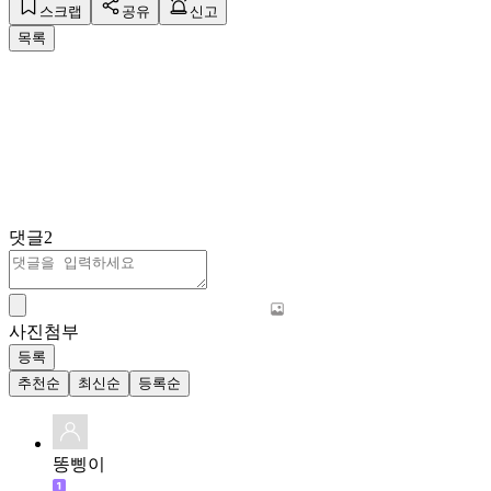
스크랩
공유
신고
목록
댓글
2
사진첨부
등록
추천순
최신순
등록순
똥삥이