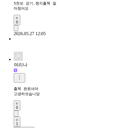
5천보 걷기.챙긱출첵 잘 

마쳤어요 
0
2026.05.27 12:05
여리나
출첵 완료네여

고생하셧습니당
0
1