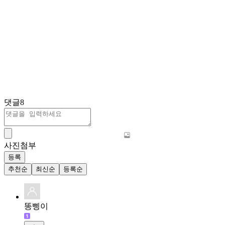
댓글
8
사진첨부
등록
추천순
최신순
등록순
똥삥이