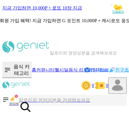
지금 가입하면 10,000P + 로또 10장 지급
회원 가입 혜택!
지금 가입하면
G 포인트 10,000P + 캐시로또 응
칼로리와 영양성분을 검색해보세요
혈당 · 다이어트 음식 검색해보세요
음식 카
홈
커뮤니티
헬시딜
음식 리뷰
영양제
캐시리뷰
기록
친구초
NEW
테고리
음식 · 영양제 리뷰를 찾아보세요
0
0
칼로리와 영양성분을 검색해보세요
영양제
혈당 · 다이어트 음식 검색해보세요
음식 · 영양제 리뷰를 찾아보세요