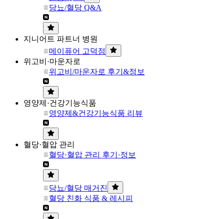
당뇨/혈당 Q&A
지니어트 파트너 병원
메이퓨어 고덕점
위고비·마운자로
위고비/마운자로 후기&정보
영양제·건강기능식품
영양제&건강기능식품 리뷰
혈당·혈압 관리
혈당·혈압 관리 후기·정보
당뇨/혈당 매거진
혈당 친화 식품 & 레시피