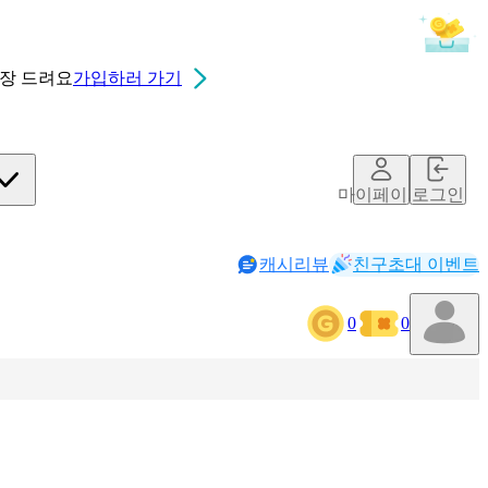
0장
드려요
가입하러 가기
마이페이지
로그인
캐시리뷰
친구초대 이벤트
0
0