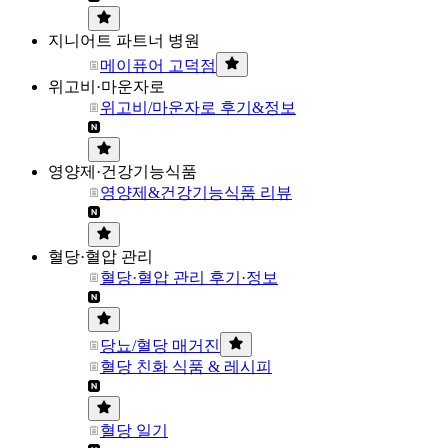
지니어트 파트너 병원
메이퓨어 고덕점
위고비·마운자로
위고비/마운자로 후기&정보
영양제·건강기능식품
영양제&건강기능식품 리뷰
혈당·혈압 관리
혈당·혈압 관리 후기·정보
당뇨/혈당 매거진
혈당 친화 식품 & 레시피
혈당 일기