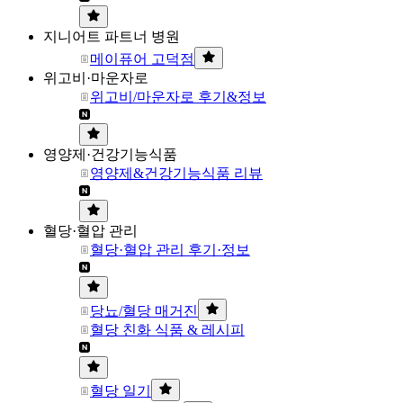
지니어트 파트너 병원
메이퓨어 고덕점
위고비·마운자로
위고비/마운자로 후기&정보
영양제·건강기능식품
영양제&건강기능식품 리뷰
혈당·혈압 관리
혈당·혈압 관리 후기·정보
당뇨/혈당 매거진
혈당 친화 식품 & 레시피
혈당 일기