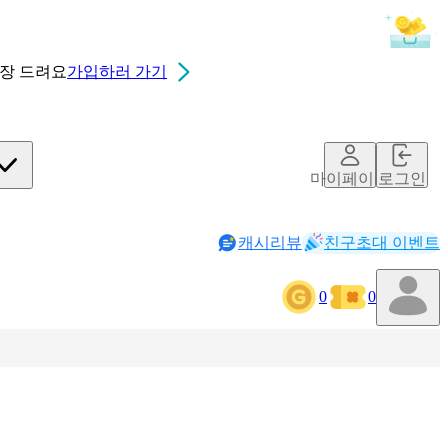
0장
드려요
가입하러 가기
마이페이지
로그인
캐시리뷰
친구초대 이벤트
0
0