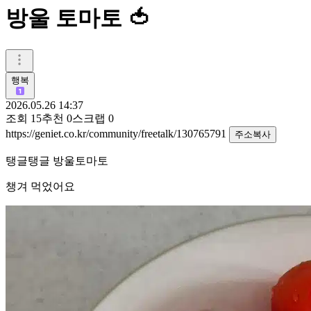
방울 토마토 🍅
행복
2026.05.26 14:37
조회
15
추천
0
스크랩
0
https://geniet.co.kr/community/freetalk/130765791
주소복사
탱글탱글 방울토마토
챙겨 먹었어요