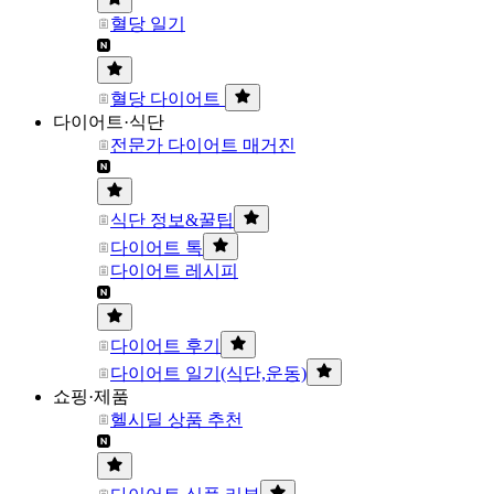
혈당 일기
혈당 다이어트
다이어트·식단
전문가 다이어트 매거진
식단 정보&꿀팁
다이어트 톡
다이어트 레시피
다이어트 후기
다이어트 일기(식단,운동)
쇼핑·제품
헬시딜 상품 추천