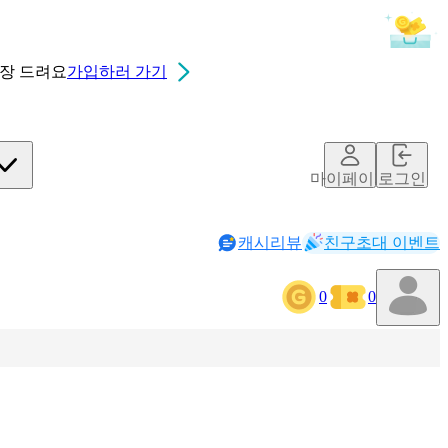
0장
드려요
가입하러 가기
마이페이지
로그인
캐시리뷰
친구초대 이벤트
0
0