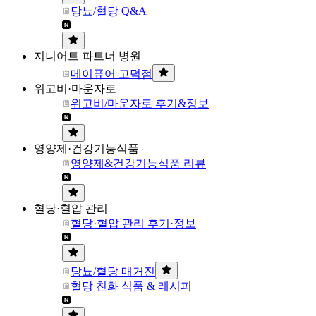
당뇨/혈당 Q&A
지니어트 파트너 병원
메이퓨어 고덕점
위고비·마운자로
위고비/마운자로 후기&정보
영양제·건강기능식품
영양제&건강기능식품 리뷰
혈당·혈압 관리
혈당·혈압 관리 후기·정보
당뇨/혈당 매거진
혈당 친화 식품 & 레시피