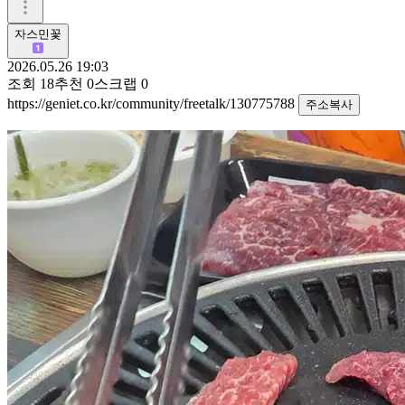
자스민꽃
2026.05.26 19:03
조회
18
추천
0
스크랩
0
https://geniet.co.kr/community/freetalk/130775788
주소복사