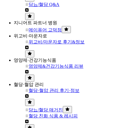
당뇨/혈당 Q&A
지니어트 파트너 병원
메이퓨어 고덕점
위고비·마운자로
위고비/마운자로 후기&정보
영양제·건강기능식품
영양제&건강기능식품 리뷰
혈당·혈압 관리
혈당·혈압 관리 후기·정보
당뇨/혈당 매거진
혈당 친화 식품 & 레시피