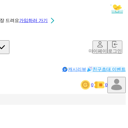
0장
드려요
가입하러 가기
마이페이지
로그인
캐시리뷰
친구초대 이벤트
0
0