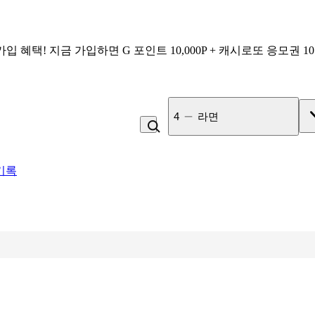
가입 혜택!
지금 가입하면
G 포인트 10,000P + 캐시로또 응모권 1
5
비_플레인 쿽
기록