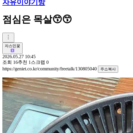
자유이야기방
점심은 목살😙😙
자스민꽃
2026.05.27 10:45
조회
16
추천
1
스크랩
0
https://geniet.co.kr/community/freetalk/130805040
주소복사