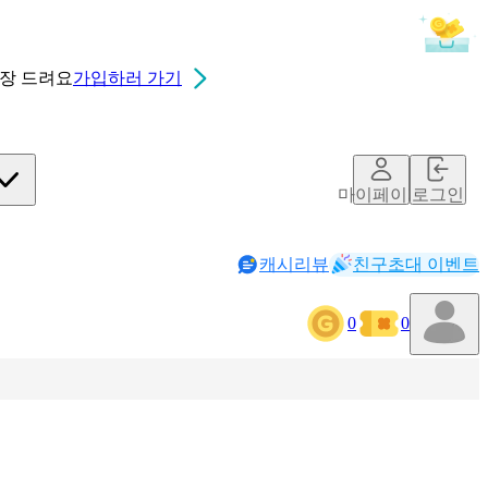
0장
드려요
가입하러 가기
마이페이지
로그인
캐시리뷰
친구초대 이벤트
0
0