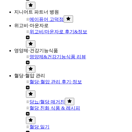
지니어트 파트너 병원
메이퓨어 고덕점
위고비·마운자로
위고비/마운자로 후기&정보
영양제·건강기능식품
영양제&건강기능식품 리뷰
혈당·혈압 관리
혈당·혈압 관리 후기·정보
당뇨/혈당 매거진
혈당 친화 식품 & 레시피
혈당 일기