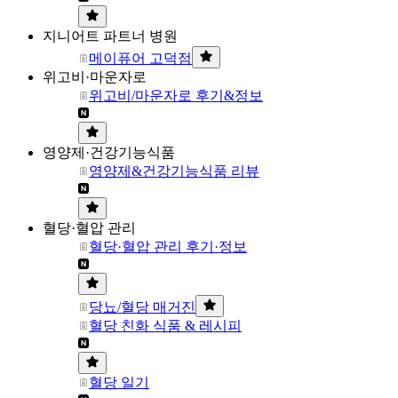
지니어트 파트너 병원
메이퓨어 고덕점
위고비·마운자로
위고비/마운자로 후기&정보
영양제·건강기능식품
영양제&건강기능식품 리뷰
혈당·혈압 관리
혈당·혈압 관리 후기·정보
당뇨/혈당 매거진
혈당 친화 식품 & 레시피
혈당 일기