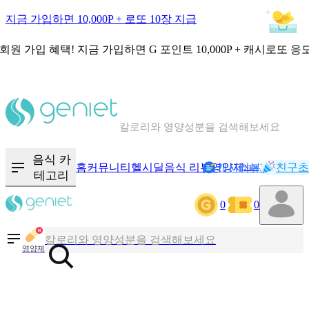
지금 가입하면 10,000P + 로또 10장 지급
회원 가입 혜택!
지금 가입하면
G 포인트 10,000P + 캐시로또 응
칼로리와 영양성분을 검색해보세요
혈당 · 다이어트 음식 검색해보세요
음식 · 영양제 리뷰를 찾아보세요
음식 카
홈
커뮤니티
헬시딜
음식 리뷰
영양제
캐시리뷰
기록
친구초
NEW
테고리
0
0
칼로리와 영양성분을 검색해보세요
혈당 · 다이어트 음식 검색해보세요
영양제
음식 · 영양제 리뷰를 찾아보세요