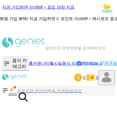
지금 가입하면 10,000P + 로또 10장 지급
회원 가입 혜택!
지금 가입하면
G 포인트 10,000P + 캐시로또 응
칼로리와 영양성분을 검색해보세요
혈당 · 다이어트 음식 검색해보세요
음식 카
홈
커뮤니티
헬시딜
음식 리뷰
영양제
캐시리뷰
기록
친구초
NEW
테고리
음식 · 영양제 리뷰를 찾아보세요
0
0
칼로리와 영양성분을 검색해보세요
영양제
혈당 · 다이어트 음식 검색해보세요
음식 · 영양제 리뷰를 찾아보세요