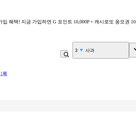
가입 혜택!
지금 가입하면
G 포인트 10,000P + 캐시로또 응모권 1
4
고100 촉촉 고구마 스틱
기록