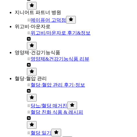
지니어트 파트너 병원
메이퓨어 고덕점
위고비·마운자로
위고비/마운자로 후기&정보
영양제·건강기능식품
영양제&건강기능식품 리뷰
혈당·혈압 관리
혈당·혈압 관리 후기·정보
당뇨/혈당 매거진
혈당 친화 식품 & 레시피
혈당 일기