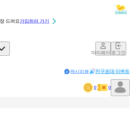
0장
드려요
가입하러 가기
마이페이지
로그인
캐시리뷰
친구초대 이벤트
0
0