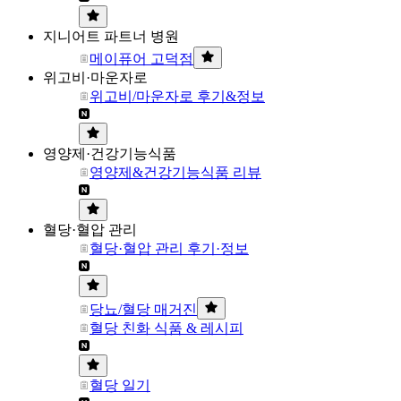
지니어트 파트너 병원
메이퓨어 고덕점
위고비·마운자로
위고비/마운자로 후기&정보
영양제·건강기능식품
영양제&건강기능식품 리뷰
혈당·혈압 관리
혈당·혈압 관리 후기·정보
당뇨/혈당 매거진
혈당 친화 식품 & 레시피
혈당 일기