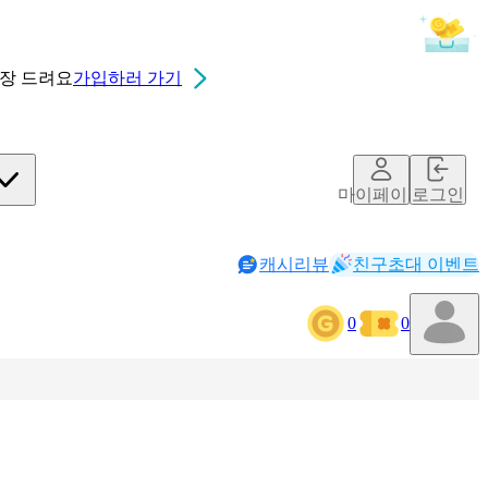
0장
드려요
가입하러 가기
마이페이지
로그인
캐시리뷰
친구초대 이벤트
0
0