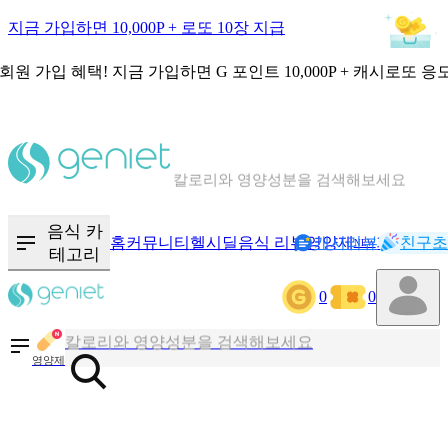
지금 가입하면 10,000P + 로또 10장 지급
회원 가입 혜택!
지금 가입하면
G 포인트 10,000P + 캐시로또 응
칼로리와 영양성분을 검색해보세요
혈당 · 다이어트 음식 검색해보세요
음식 · 영양제 리뷰를 찾아보세요
음식 카
홈
커뮤니티
헬시딜
음식 리뷰
영양제
캐시리뷰
기록
친구초
NEW
테고리
0
0
칼로리와 영양성분을 검색해보세요
혈당 · 다이어트 음식 검색해보세요
영양제
음식 · 영양제 리뷰를 찾아보세요