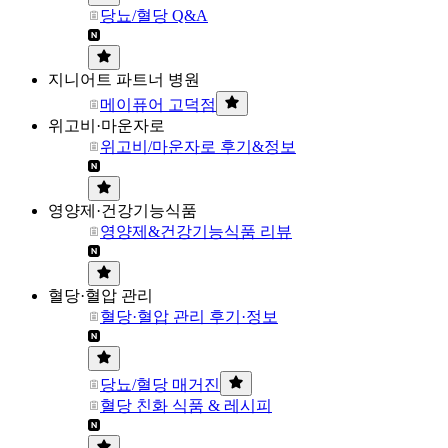
당뇨/혈당 Q&A
지니어트 파트너 병원
메이퓨어 고덕점
위고비·마운자로
위고비/마운자로 후기&정보
영양제·건강기능식품
영양제&건강기능식품 리뷰
혈당·혈압 관리
혈당·혈압 관리 후기·정보
당뇨/혈당 매거진
혈당 친화 식품 & 레시피