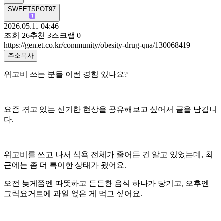
SWEETSPOT97
2026.05.11 04:46
조회
26
추천
3
스크랩
0
https://geniet.co.kr/community/obesity-drug-qna/130068419
주소복사
위고비 쓰는 분들 이런 경험 있나요?
요즘 겪고 있는 신기한 현상을 공유해보고 싶어서 글을 남깁니
다.
위고비를 쓰고 나서 식욕 전체가 줄어든 건 알고 있었는데, 최
근에는 좀 더 특이한 상태가 됐어요.
오전 늦게쯤엔 따뜻하고 든든한 음식 하나가 당기고, 오후엔
그릭요거트에 과일 얹은 게 먹고 싶어요.