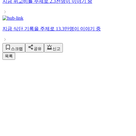
지금
위고비
를 주제로
2.3천명
이 이야기 중
지금
식단 기록
을 주제로
13.3만명
이 이야기 중
스크랩
공유
신고
목록