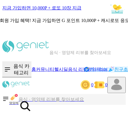
지금 가입하면 10,000P + 로또 10장 지급
회원 가입 혜택!
지금 가입하면
G 포인트 10,000P + 캐시로또 응
칼로리와 영양성분을 검색해보세요
혈당 · 다이어트 음식 검색해보세요
음식 카
홈
커뮤니티
헬시딜
음식 리뷰
영양제
캐시리뷰
기록
친구초
NEW
음식 · 영양제 리뷰를 찾아보세요
테고리
0
0
칼로리와 영양성분을 검색해보세요
영양제
혈당 · 다이어트 음식 검색해보세요
음식 · 영양제 리뷰를 찾아보세요