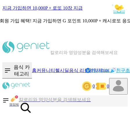
지금 가입하면 10,000P + 로또 10장 지급
회원 가입 혜택!
지금 가입하면
G 포인트 10,000P + 캐시로또 응
칼로리와 영양성분을 검색해보세요
혈당 · 다이어트 음식 검색해보세요
음식 · 영양제 리뷰를 찾아보세요
음식 카
홈
커뮤니티
헬시딜
음식 리뷰
영양제
캐시리뷰
기록
친구초
NEW
테고리
0
0
칼로리와 영양성분을 검색해보세요
혈당 · 다이어트 음식 검색해보세요
영양제
음식 · 영양제 리뷰를 찾아보세요