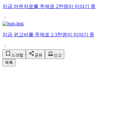
지금
마운자로
를 주제로
2천명
이 이야기 중
지금
위고비
를 주제로
2.3천명
이 이야기 중
스크랩
공유
신고
목록