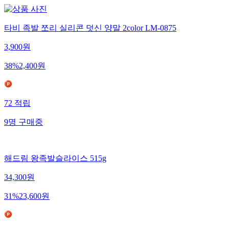
타비 족발 쪼리 실리콘 덧신 양말 2color LM-0875
3,900
원
38
%
2,400
원
72
적립
9
명
구매중
해드림 왕족발슬라이스 515g
34,300
원
31
%
23,600
원