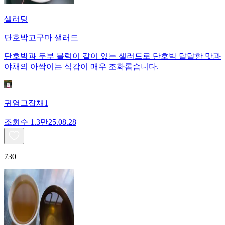
샐러딩
단호박고구마 샐러드
단호박과 두부 블럭이 같이 있는 샐러드로 단호박 달달한 맛과
야채의 아싹이는 식감이 매우 조화롭습니다.
귀염그잡채1
조회수
1.3만
25.08.28
730