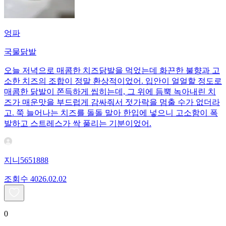
엉파
국물닭발
오늘 저녁으로 매콤한 치즈닭발을 먹었는데 화끈한 불향과 고
소한 치즈의 조합이 정말 환상적이었어. 입안이 얼얼할 정도로
매콤한 닭발이 쫀득하게 씹히는데, 그 위에 듬뿍 녹아내린 치
즈가 매운맛을 부드럽게 감싸줘서 젓가락을 멈출 수가 없더라
고. 쭉 늘어나는 치즈를 돌돌 말아 한입에 넣으니 고소함이 폭
발하고 스트레스가 싹 풀리는 기분이었어.
지니5651888
조회수
40
26.02.02
0