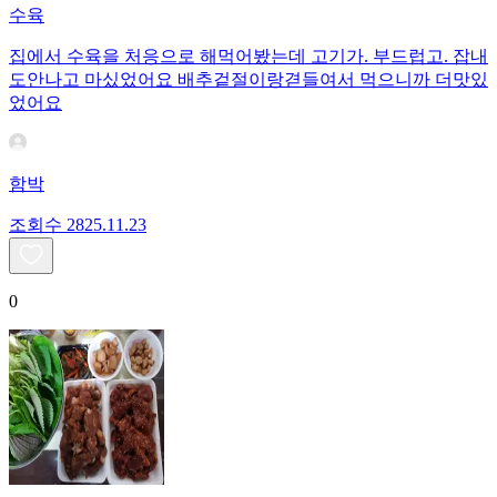
수육
집에서 수육을 처응으로 해먹어봤는데 고기가. 부드럽고. 잡내
도안나고 마싰었어요 배추겉절이랑겯들여서 먹으니까 더맛있
었어요
함박
조회수
28
25.11.23
0