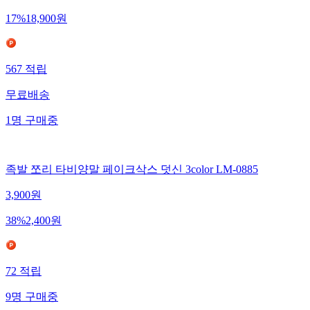
17
%
18,900
원
567
적립
무료배송
1
명
구매중
족발 쪼리 타비양말 페이크삭스 덧신 3color LM-0885
3,900
원
38
%
2,400
원
72
적립
9
명
구매중