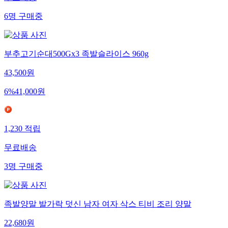
무료배송
6
명
구매중
부추고기순대500Gx3 족발슬라이스 960g
43,500
원
6
%
41,000
원
1,230
적립
무료배송
3
명
구매중
족발양말 발가락 덧신 남자 여자 삭스 티비 조리 양말
22,680
원