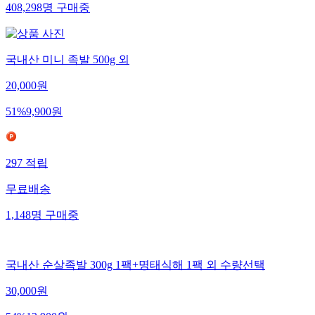
408,298
명
구매중
국내산 미니 족발 500g 외
20,000
원
51
%
9,900
원
297
적립
무료배송
1,148
명
구매중
국내산 순살족발 300g 1팩+명태식해 1팩 외 수량선택
30,000
원