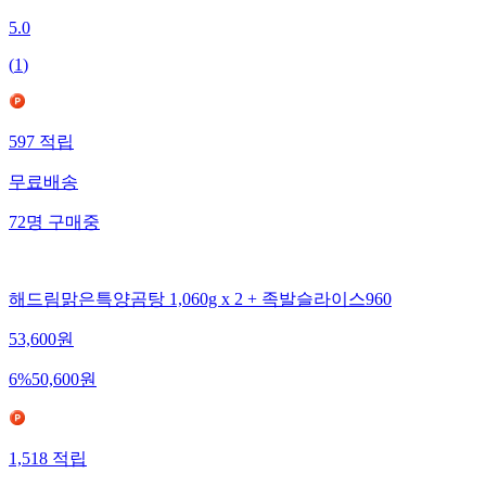
5.0
(
1
)
597
적립
무료배송
72
명
구매중
해드림맑은특양곰탕 1,060g x 2 + 족발슬라이스960
53,600
원
6
%
50,600
원
1,518
적립