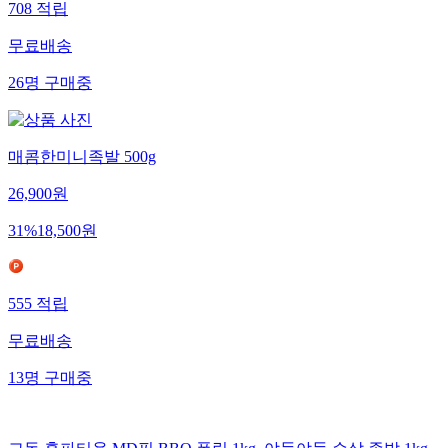
708
적립
무료배송
26
명
구매중
매콤한미니족발 500g
26,900
원
31
%
18,500
원
555
적립
무료배송
13
명
구매중