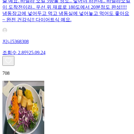
술 예요. 바닐라 오일 5방울 정도.. 넣어야 하는데.. 바닐라오일
이 도착전이라.. 우선 위 재료로 180도에서 20분정도 완성!!!!
냉동장고에 넣어두고 먹고 냉동실에 넣어놓고 먹어도 좋아요
~ 완전 건강식!! 다이어트식 예요.
지니5368308
조회수
2.8만
25.09.24
708