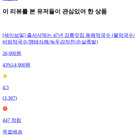
이 리뷰를 본 유저들이 관심있어 한 상품
[세이브밀] 줄서서먹는 47년 강릉맛집 동해막국수 (물막국수/
비빔막국수/명태식해/녹두감자전/순살족발)
26,000
원
43
%
14,900
원
4.5
(
3,307
)
447
적립
무료배송