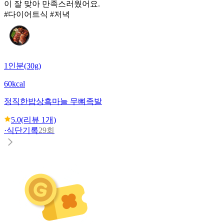
이 잘 맞아 만족스러웠어요.
#다이어트식 #저녁
1인분(30g)
60kcal
정직한밥상
흑마늘 무뼈족발
5.0
(리뷰
1
개)
·
식단기록
29회