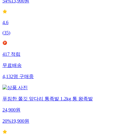
54
%
13,900
원
4.6
(
35
)
417
적립
무료배송
4,132
명
구매중
푸짐한 쫄깃 앞다리 통족발 1.2kg 통 왕족발
24,900
원
20
%
19,900
원