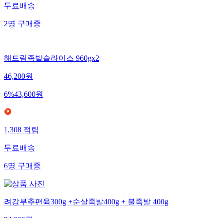
무료배송
2
명
구매중
해드림족발슬라이스 960gx2
46,200
원
6
%
43,600
원
1,308
적립
무료배송
6
명
구매중
려강부추편육300g +순살족발400g + 불족발 400g