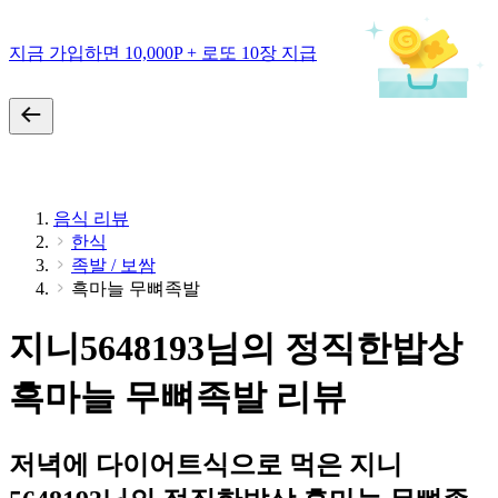
지금 가입하면 10,000P + 로또 10장 지급
음식 리뷰
한식
족발 / 보쌈
흑마늘 무뼈족발
지니5648193님의 정직한밥상
흑마늘 무뼈족발 리뷰
저녁에 다이어트식으로 먹은 지니