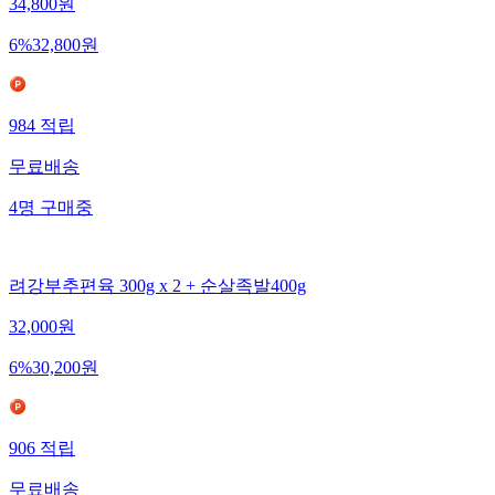
34,800
원
6
%
32,800
원
984
적립
무료배송
4
명
구매중
려강부추편육 300g x 2 + 순살족발400g
32,000
원
6
%
30,200
원
906
적립