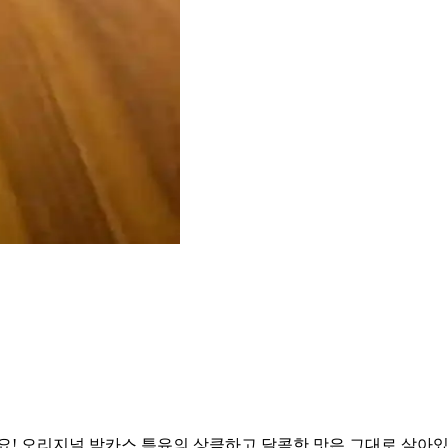
요! 오리지널 박카스 특유의 상큼하고 달콤한 맛은 그대로 살아있는