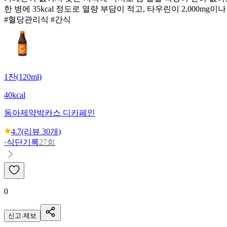
한 병에 35kcal 정도로 열량 부담이 적고, 타우린이 2,000
#혈당관리식 #간식
1잔(120ml)
40kcal
동아제약
박카스 디카페인
4.7
(리뷰
30
개)
·
식단기록
27회
0
신고·제보