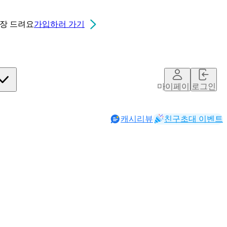
0장
드려요
가입하러 가기
마이페이지
로그인
캐시리뷰
친구초대 이벤트