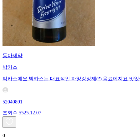
동아제약
박카스
박카스예요 박카스는 대표적인 자양강장제(?) 음료이지요 맛있
52040891
조회수
55
25.12.07
0