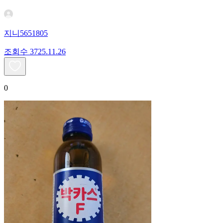
지니5651805
조회수
37
25.11.26
0