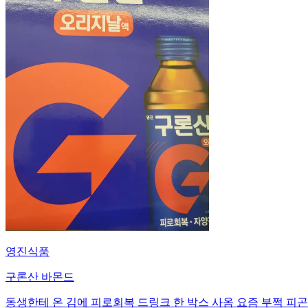
영진식품
구론산 바몬드
동생한테 온 김에 피로회복 드링크 한 박스 사옴 요즘 부쩍 피