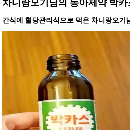
차니랑오기님의 동아제약 박카
간식에 혈당관리식으로 먹은 차니랑오기님