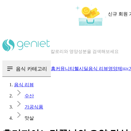
신규 회원 
칼로리와 영양성분을 검색해보세요
혈당 · 다이어트 음식 검색해보세요
음식 · 영양제 리뷰를 찾아보세요
음식 카테고리
홈
커뮤니티
헬시딜
음식 리뷰
영양제
NEW
음식 리뷰
수산
가공식품
맛살