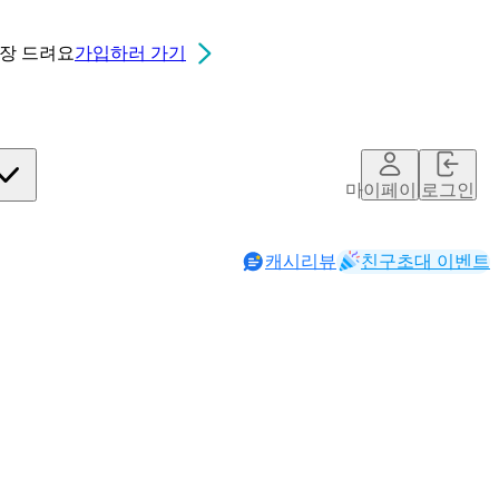
0장
드려요
가입하러 가기
마이페이지
로그인
캐시리뷰
친구초대 이벤트