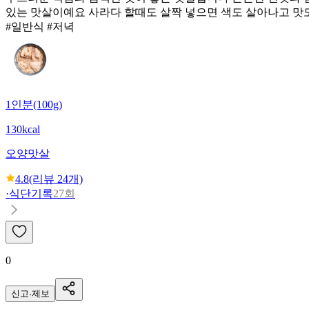
있는 맛살이예요 사라다 할때도 살짝 넣으면 색도 살아나고 맛
#일반식 #저녁
1인분(100g)
130kcal
오양
맛살
4.8
(리뷰
24
개)
·
식단기록
27회
0
신고·제보