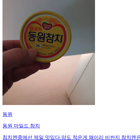
동원
동원 마일드 참치
침치캔중에선 제일 맛있다.양도 적은게 왜이리 비싼지 참치캔은