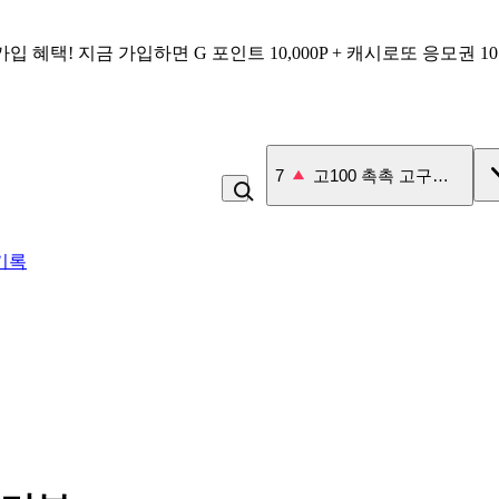
가입 혜택!
지금 가입하면
G 포인트 10,000P + 캐시로또 응모권 1
7
고100 촉촉 고구마 스틱
기록