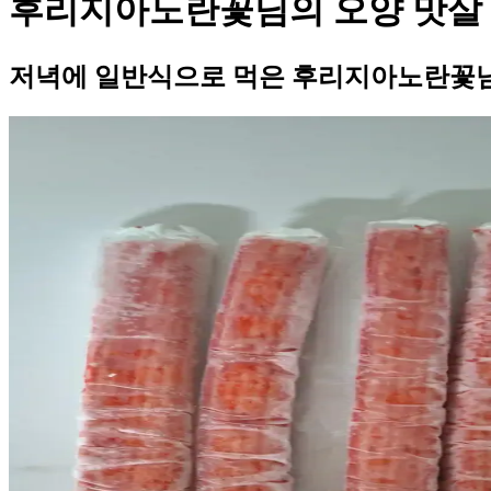
후리지아노란꽃님의 오양 맛살
저녁에 일반식으로 먹은 후리지아노란꽃님