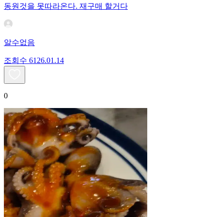
동원것을 못따라온다. 재구매 할거다
알수없음
조회수
61
26.01.14
0