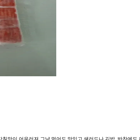
감칠맛이 어우러져 그냥 먹어도 맛있고 샐러드나 김밥, 반찬에도 