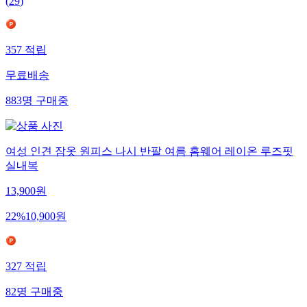
(
29
)
357
적립
무료배송
883
명
구매중
여성 인견 잠옷 원피스 나시 반팔 여름 홈웨어 레이온 루즈핏
실내복
13,900
원
22
%
10,900
원
327
적립
82
명
구매중