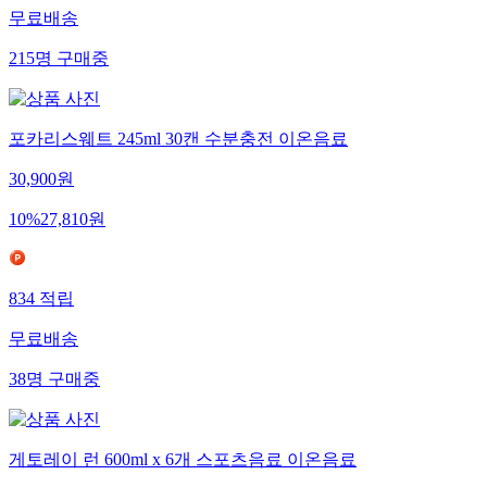
무료배송
215
명
구매중
포카리스웨트 245ml 30캔 수분충전 이온음료
30,900
원
10
%
27,810
원
834
적립
무료배송
38
명
구매중
게토레이 런 600ml x 6개 스포츠음료 이온음료