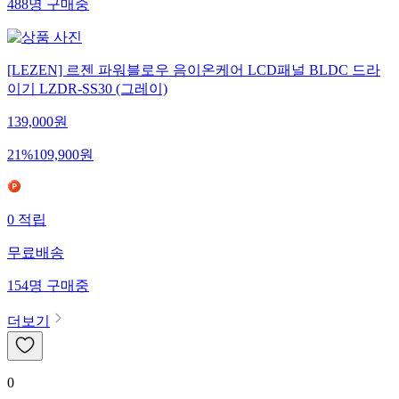
488
명
구매중
[LEZEN] 르젠 파워블로우 음이온케어 LCD패널 BLDC 드라
이기 LZDR-SS30 (그레이)
139,000
원
21
%
109,900
원
0
적립
무료배송
154
명
구매중
더보기
0