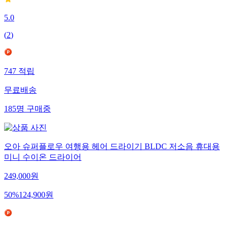
5.0
(
2
)
747
적립
무료배송
185
명
구매중
오아 슈퍼플로우 여행용 헤어 드라이기 BLDC 저소음 휴대용
미니 수이온 드라이어
249,000
원
50
%
124,900
원