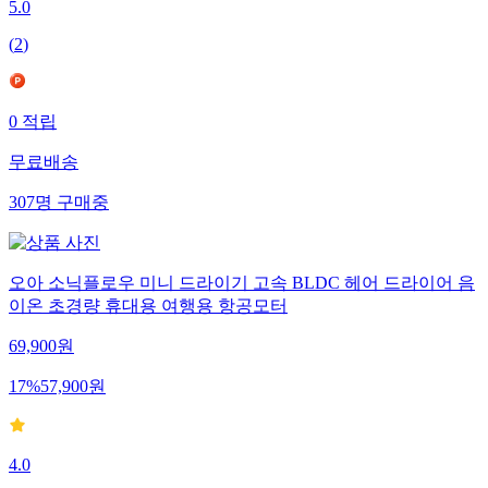
5.0
(
2
)
0
적립
무료배송
307
명
구매중
오아 소닉플로우 미니 드라이기 고속 BLDC 헤어 드라이어 음
이온 초경량 휴대용 여행용 항공모터
69,900
원
17
%
57,900
원
4.0