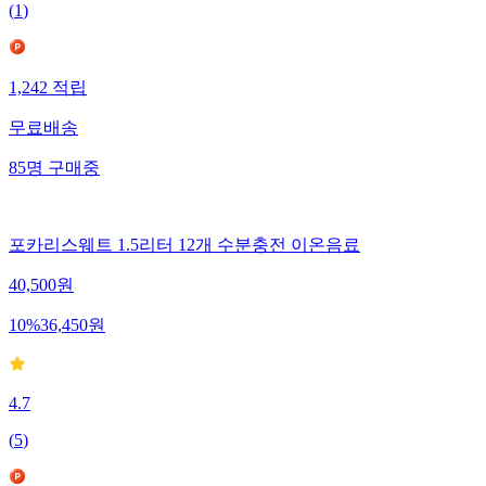
(
1
)
1,242
적립
무료배송
85
명
구매중
포카리스웨트 1.5리터 12개 수분충전 이온음료
40,500
원
10
%
36,450
원
4.7
(
5
)