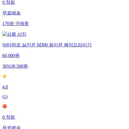
0
적립
무료배송
176
명
구매중
닥터하르 실키온 M300 음이온 헤어드라이기
60,000
원
36
%
38,500
원
4.0
(
1
)
0
적립