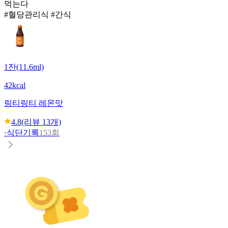
먹는다
#혈당관리식 #간식
1잔(11.6ml)
42kcal
링티
링티 레몬맛
4.8
(리뷰
13
개)
·
식단기록
153회