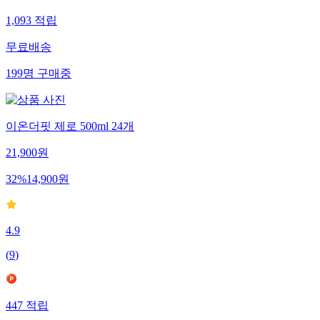
1,093
적립
무료배송
199
명
구매중
이온더핏 제로 500ml 24개
21,900
원
32
%
14,900
원
4.9
(
9
)
447
적립