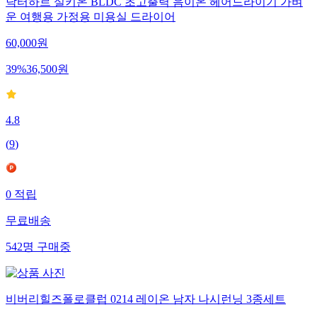
닥터하르 실키온 BLDC 초고출력 음이온 헤어드라이기 가벼
운 여행용 가정용 미용실 드라이어
60,000
원
39
%
36,500
원
4.8
(
9
)
0
적립
무료배송
542
명
구매중
비버리힐즈폴로클럽 0214 레이온 남자 나시런닝 3종세트