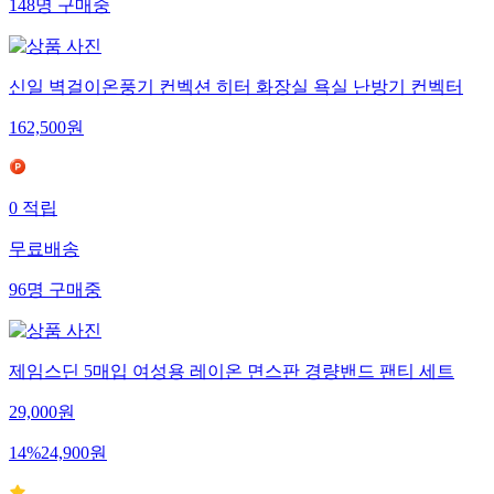
148
명
구매중
신일 벽걸이온풍기 컨벡션 히터 화장실 욕실 난방기 컨벡터
162,500
원
0
적립
무료배송
96
명
구매중
제임스딘 5매입 여성용 레이온 면스판 경량밴드 팬티 세트
29,000
원
14
%
24,900
원