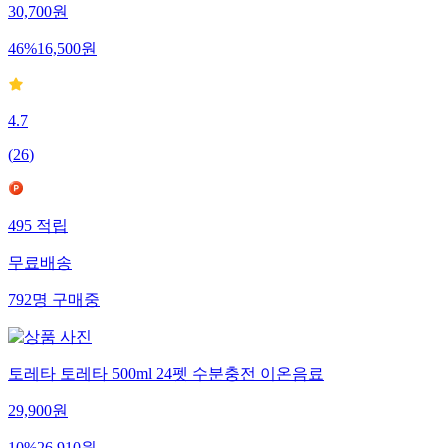
30,700
원
46
%
16,500
원
4.7
(
26
)
495
적립
무료배송
792
명
구매중
토레타 토레타 500ml 24펫 수분충전 이온음료
29,900
원