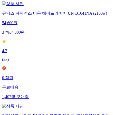
유닉스 파워맥스 이온 헤어드라이어 UN-B1641NA (2100w)
54,600
원
37
%
34,300
원
4.7
(
23
)
0
적립
무료배송
1,407
명
구매중