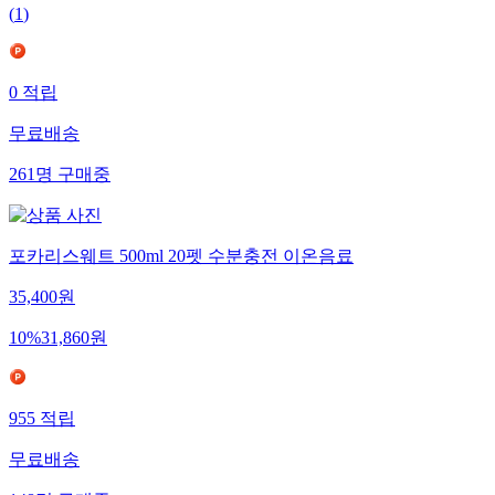
(
1
)
0
적립
무료배송
261
명
구매중
포카리스웨트 500ml 20펫 수분충전 이온음료
35,400
원
10
%
31,860
원
955
적립
무료배송