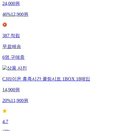
24,000
원
46
%
12,900
원
387
적립
무료배송
6
명
구매중
CJ라이온 휴족시간 쿨링시트 1BOX 18매입
14,900
원
20
%
11,900
원
4.7