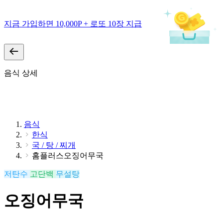
지금 가입하면 10,000P + 로또 10장 지급
음식 상세
음식
한식
국 / 탕 / 찌개
홈플러스오징어무국
저탄수
고단백
무설탕
오징어무국