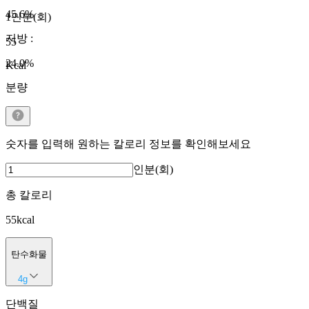
45.6
%
1인분(회)
지방
:
55
24.0
%
Kcal
분량
숫자를 입력해 원하는 칼로리 정보를 확인해보세요
인분(회)
총 칼로리
55
kcal
탄수화물
4
g
단백질