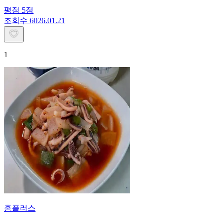
평점
5
점
조회수
60
26.01.21
1
홈플러스