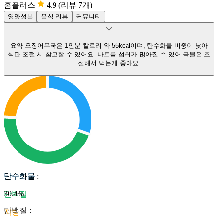
홈플러스
4.9
(리뷰 7개)
영양성분
음식 리뷰
커뮤니티
요약
오징어무국은 1인분 칼로리 약 55kcal이며, 탄수화물 비중이 낮아
식단 조절 시 참고할 수 있어요.
나트륨 섭취가 많아질 수 있어 국물은 조
절해서 먹는게 좋아요.
탄수화물
탄수화물
:
30.4
%
단백질
단백질
:
지방