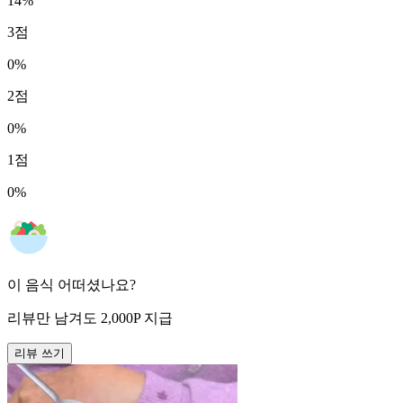
14
%
3
점
0
%
2
점
0
%
1
점
0
%
이 음식 어떠셨나요?
리뷰만 남겨도
2,000
P
지급
리뷰 쓰기