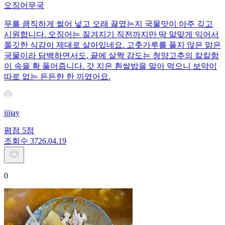
오징어무국
무를 큼직하게 썰어 넣고 오래 끓였는지 국물맛이 아주 깊고
시원합니다. 오징어는 질겨지기 직전까지만 딱 알맞게 익어서
쫄깃한 식감이 제대로 살아있네요. 고춧가루를 풀지 않은 맑은
국물이라 담백하면서도, 끝에 살짝 감도는 청양고추의 칼칼함
이 속을 확 풀어줍니다. 갓 지은 흰쌀밥을 말아 먹으니 보약이
따로 없는 든든한 한 끼였어요.
jjjjay
평점
5
점
조회수
37
26.04.19
0