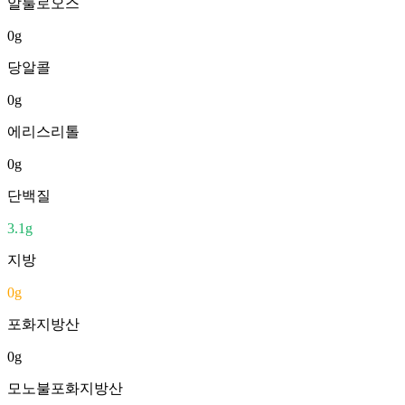
알룰로오스
0
g
당알콜
0
g
에리스리톨
0
g
단백질
3.1
g
지방
0
g
포화지방산
0
g
모노불포화지방산