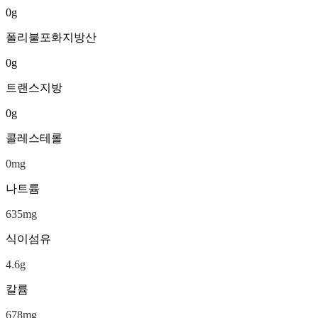
0
g
폴리불포화지방산
0
g
트랜스지방
0
g
콜레스테롤
0
mg
나트륨
635
mg
식이섬유
4.6
g
칼륨
678
mg