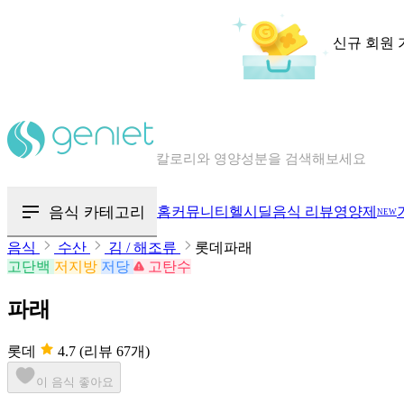
신규 회원 
칼로리와 영양성분을 검색해보세요
혈당 · 다이어트 음식 검색해보세요
음식 카테고리
홈
커뮤니티
헬시딜
음식 리뷰
영양제
NEW
음식 · 영양제 리뷰를 찾아보세요
음식
수산
김 / 해조류
롯데파래
고단백
저지방
저당
고탄수
파래
롯데
4.7
(리뷰 67개)
이 음식 좋아요