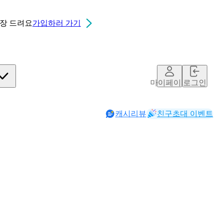
0장
드려요
가입하러 가기
마이페이지
로그인
캐시리뷰
친구초대 이벤트