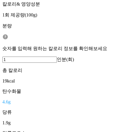
칼로리& 영양성분
1회 제공량(100g)
분량
숫자를 입력해 원하는 칼로리 정보를 확인해보세요
인분(회)
총 칼로리
19
kcal
탄수화물
4.6
g
당류
1.9
g