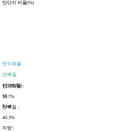
탄단지 비율(%)
탄수화물
단백질
1인분(회)
탄수화물
:
19
59.7
%
Kcal
단백질
:
40.3
%
지방
: