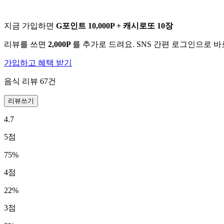
지금 가입하면
G포인트 10,000P + 캐시로또 10장
리뷰를 쓰면
2,000P
를 추가로 드려요. SNS 간편 로그인으로 
가입하고 혜택 받기
음식 리뷰
67
건
리뷰쓰기
4.7
5
점
75
%
4
점
22
%
3
점