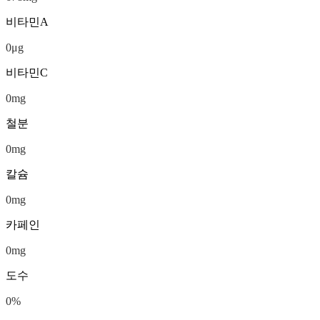
비타민A
0
μg
비타민C
0
mg
철분
0
mg
칼슘
0
mg
카페인
0
mg
도수
0
%