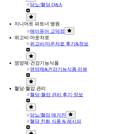
당뇨/혈당 Q&A
지니어트 파트너 병원
메이퓨어 고덕점
위고비·마운자로
위고비/마운자로 후기&정보
영양제·건강기능식품
영양제&건강기능식품 리뷰
혈당·혈압 관리
혈당·혈압 관리 후기·정보
당뇨/혈당 매거진
혈당 친화 식품 & 레시피