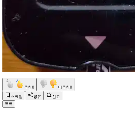
추천
0
비추천
0
스크랩
공유
신고
목록