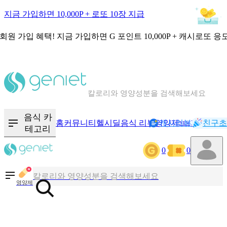
지금 가입하면 10,000P + 로또 10장 지급
회원 가입 혜택!
지금 가입하면
G 포인트 10,000P + 캐시로또 응
칼로리와 영양성분을 검색해보세요
혈당 · 다이어트 음식 검색해보세요
음식 카
홈
커뮤니티
헬시딜
음식 리뷰
영양제
캐시리뷰
기록
친구초
NEW
테고리
음식 · 영양제 리뷰를 찾아보세요
0
0
칼로리와 영양성분을 검색해보세요
영양제
혈당 · 다이어트 음식 검색해보세요
음식 · 영양제 리뷰를 찾아보세요