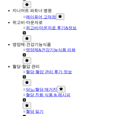
지니어트 파트너 병원
메이퓨어 고덕점
위고비·마운자로
위고비/마운자로 후기&정보
영양제·건강기능식품
영양제&건강기능식품 리뷰
혈당·혈압 관리
혈당·혈압 관리 후기·정보
당뇨/혈당 매거진
혈당 친화 식품 & 레시피
혈당 일기