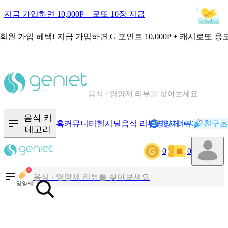
지금 가입하면 10,000P + 로또 10장 지급
회원 가입 혜택!
지금 가입하면
G 포인트 10,000P + 캐시로또 응
칼로리와 영양성분을 검색해보세요
혈당 · 다이어트 음식 검색해보세요
음식 · 영양제 리뷰를 찾아보세요
음식 카
홈
커뮤니티
헬시딜
음식 리뷰
영양제
캐시리뷰
기록
친구초
NEW
테고리
0
0
칼로리와 영양성분을 검색해보세요
혈당 · 다이어트 음식 검색해보세요
영양제
음식 · 영양제 리뷰를 찾아보세요