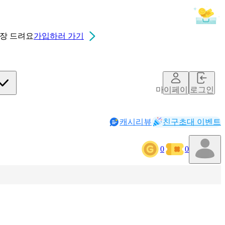
0장
드려요
가입하러 가기
마이페이지
로그인
캐시리뷰
친구초대 이벤트
0
0