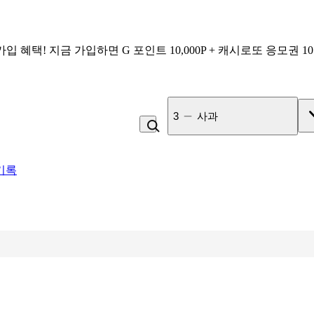
가입 혜택!
지금 가입하면
G 포인트 10,000P + 캐시로또 응모권 1
4
비_플레인 쿽
기록