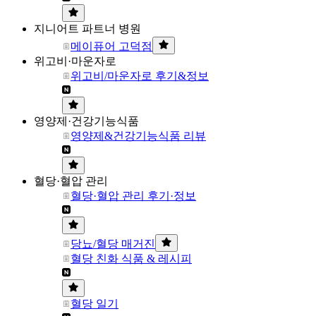
지니어트 파트너 병원
메이퓨어 고덕점
위고비·마운자로
위고비/마운자로 후기&정보
영양제·건강기능식품
영양제&건강기능식품 리뷰
혈당·혈압 관리
혈당·혈압 관리 후기·정보
당뇨/혈당 매거진
혈당 친화 식품 & 레시피
혈당 일기