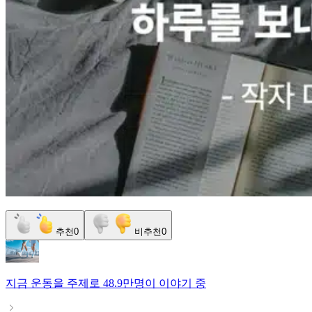
추천
0
비추천
0
지금
운동
을 주제로
48.9만명
이 이야기 중