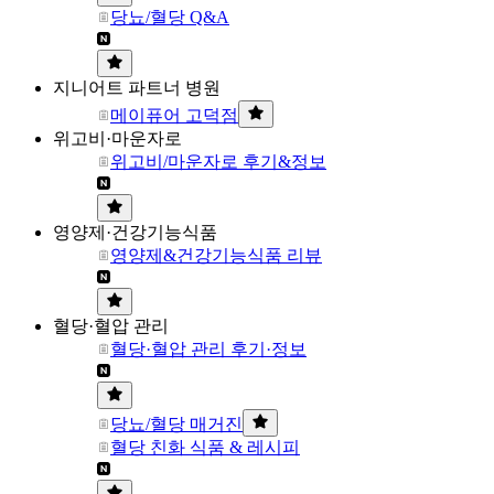
당뇨/혈당 Q&A
지니어트 파트너 병원
메이퓨어 고덕점
위고비·마운자로
위고비/마운자로 후기&정보
영양제·건강기능식품
영양제&건강기능식품 리뷰
혈당·혈압 관리
혈당·혈압 관리 후기·정보
당뇨/혈당 매거진
혈당 친화 식품 & 레시피