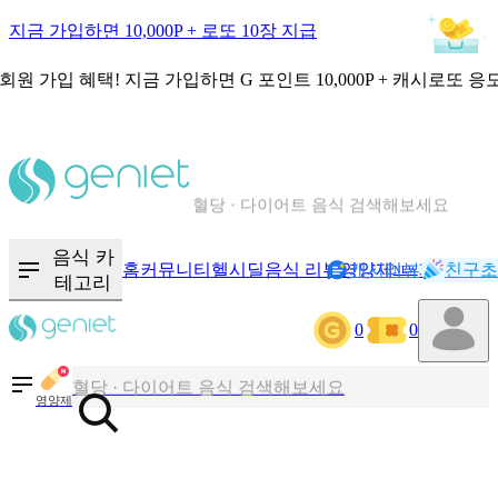
지금 가입하면 10,000P + 로또 10장 지급
회원 가입 혜택!
지금 가입하면
G 포인트 10,000P + 캐시로또 응
칼로리와 영양성분을 검색해보세요
혈당 · 다이어트 음식 검색해보세요
음식 · 영양제 리뷰를 찾아보세요
음식 카
홈
커뮤니티
헬시딜
음식 리뷰
영양제
캐시리뷰
기록
친구초
NEW
테고리
0
0
칼로리와 영양성분을 검색해보세요
혈당 · 다이어트 음식 검색해보세요
영양제
음식 · 영양제 리뷰를 찾아보세요