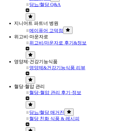
당뇨/혈당 Q&A
지니어트 파트너 병원
메이퓨어 고덕점
위고비·마운자로
위고비/마운자로 후기&정보
영양제·건강기능식품
영양제&건강기능식품 리뷰
혈당·혈압 관리
혈당·혈압 관리 후기·정보
당뇨/혈당 매거진
혈당 친화 식품 & 레시피