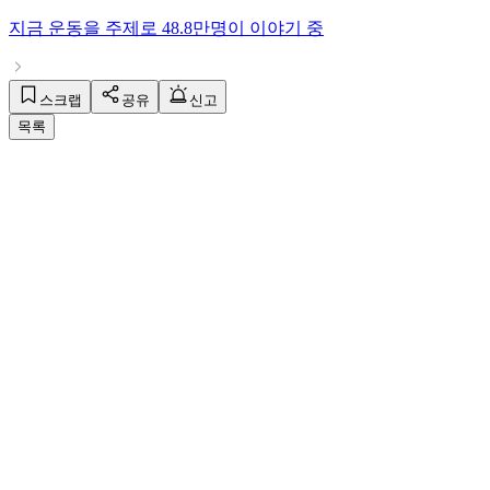
지금
운동
을 주제로
48.8만명
이 이야기 중
스크랩
공유
신고
목록