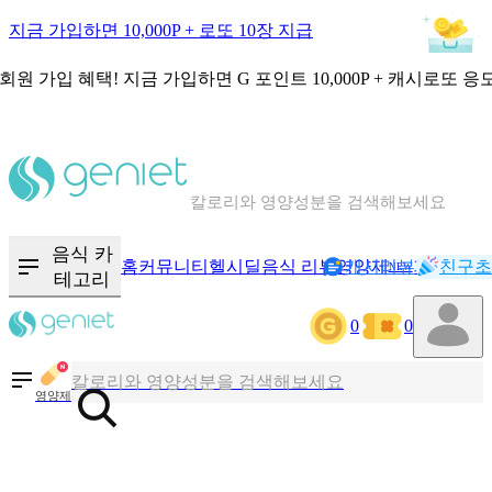
지금 가입하면 10,000P + 로또 10장 지급
회원 가입 혜택!
지금 가입하면
G 포인트 10,000P + 캐시로또 응
칼로리와 영양성분을 검색해보세요
혈당 · 다이어트 음식 검색해보세요
음식 카
홈
커뮤니티
헬시딜
음식 리뷰
영양제
캐시리뷰
기록
친구초
NEW
테고리
음식 · 영양제 리뷰를 찾아보세요
0
0
칼로리와 영양성분을 검색해보세요
영양제
혈당 · 다이어트 음식 검색해보세요
음식 · 영양제 리뷰를 찾아보세요