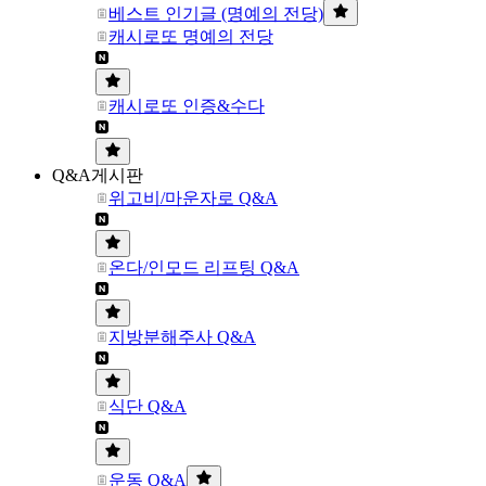
베스트 인기글 (명예의 전당)
캐시로또 명예의 전당
캐시로또 인증&수다
Q&A게시판
위고비/마운자로 Q&A
온다/인모드 리프팅 Q&A
지방분해주사 Q&A
식단 Q&A
운동 Q&A