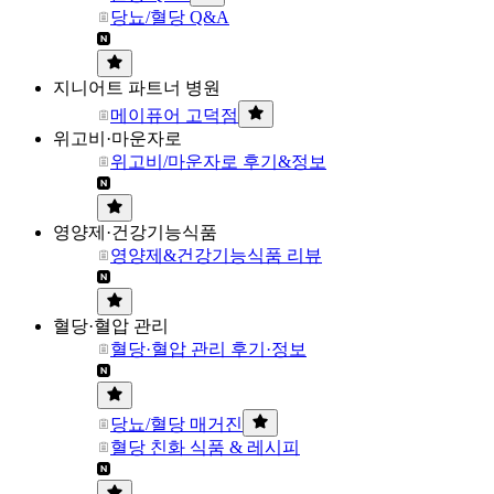
당뇨/혈당 Q&A
지니어트 파트너 병원
메이퓨어 고덕점
위고비·마운자로
위고비/마운자로 후기&정보
영양제·건강기능식품
영양제&건강기능식품 리뷰
혈당·혈압 관리
혈당·혈압 관리 후기·정보
당뇨/혈당 매거진
혈당 친화 식품 & 레시피