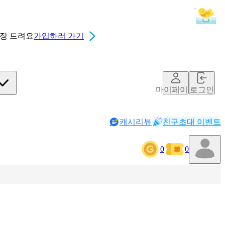
0장
드려요
가입하러 가기
마이페이지
로그인
캐시리뷰
친구초대 이벤트
0
0